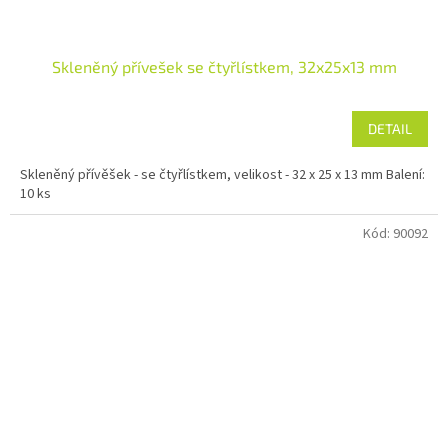
Skleněný přívešek se čtyřlístkem, 32x25x13 mm
DETAIL
Skleněný přívěšek - se čtyřlístkem, velikost - 32 x 25 x 13 mm Balení:
10 ks
Kód:
90092