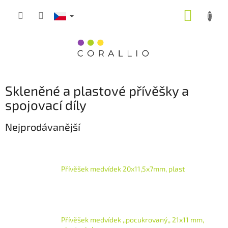
Přejít
NÁKUP
na
obsah
KOŠÍK
Skleněné a plastové přívěšky a
spojovací díly
Nejprodávanější
Přívěšek medvídek 20x11,5x7mm, plast
Přívěšek medvídek ,,pocukrovaný,, 21x11 mm,