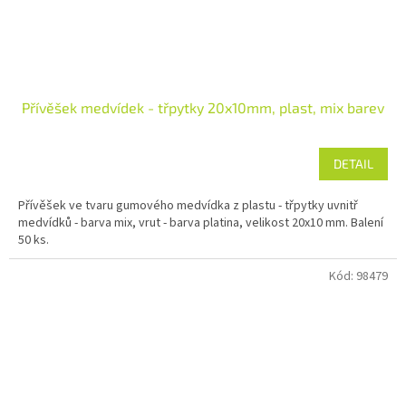
Přívěšek medvídek - třpytky 20x10mm, plast, mix barev
DETAIL
Přívěšek ve tvaru gumového medvídka z plastu - třpytky uvnitř
medvídků - barva mix, vrut - barva platina, velikost 20x10 mm. Balení
50 ks.
Kód:
98479