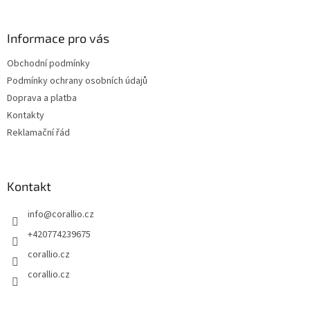
á
c
á
n
í
p
í
p
a
Informace pro vás
r
t
v
Obchodní podmínky
í
k
Podmínky ochrany osobních údajů
y
v
Doprava a platba
ý
Kontakty
p
Reklamační řád
i
s
u
Kontakt
info
@
corallio.cz
+420774239675
corallio.cz
corallio.cz