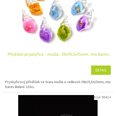
t
r
ů
o
d
u
k
t
ů
Přívěšek pryskyřice - mušle, 39x19,5x15mm, mix barev
DETAIL
Pryskyřicový přívěšek ve tvaru mušle o velikosti 39x19,5x15mm, mix
barev Balení: 10 ks
Kód:
96414