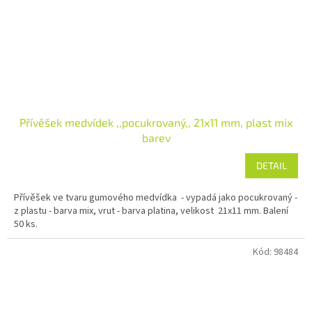
Přívěšek medvídek ,,pocukrovaný,, 21x11 mm, plast mix
barev
DETAIL
Přívěšek ve tvaru gumového medvídka - vypadá jako pocukrovaný -
z plastu - barva mix, vrut - barva platina, velikost 21x11 mm. Balení
50 ks.
Kód:
98484