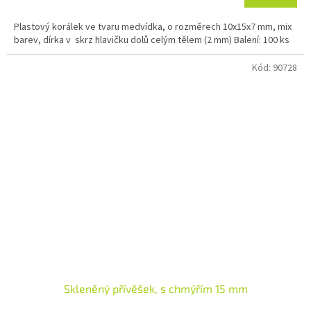
Plastový korálek ve tvaru medvídka, o rozměrech 10x15x7 mm, mix
barev, dírka v skrz hlavičku dolů celým tělem (2 mm) Balení: 100 ks
Kód:
90728
Skleněný přívěšek, s chmýřím 15 mm