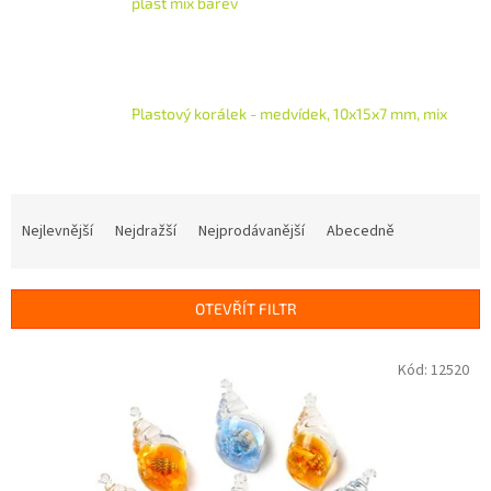
plast mix barev
Plastový korálek - medvídek, 10x15x7 mm, mix
Ř
a
Nejlevnější
Nejdražší
Nejprodávanější
Abecedně
z
e
n
OTEVŘÍT FILTR
í
p
V
Kód:
12520
r
ý
o
p
d
i
u
s
k
p