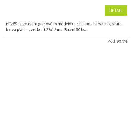
DETAIL
Přívěšek ve tvaru gumového medvídka z plastu - barva mix, vrut -
barva platina, velikost 22x12 mm Balení 50 ks.
Kód:
90734