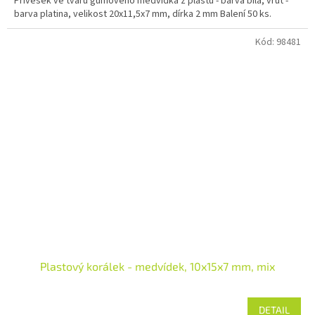
Přívěšek ve tvaru gumového medvídka z plastu - barva bílá, vrut -
barva platina, velikost 20x11,5x7 mm, dírka 2 mm Balení 50 ks.
Kód:
98481
Plastový korálek - medvídek, 10x15x7 mm, mix
DETAIL