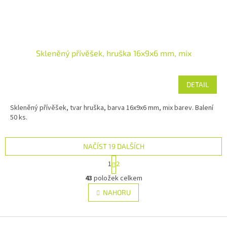
Skleněný přívěšek, hruška 16x9x6 mm, mix
DETAIL
Skleněný přívěšek, tvar hruška, barva 16x9x6 mm, mix barev. Balení
50 ks.
NAČÍST 19 DALŠÍCH
S
1
2
t
O
r
43
položek celkem
v
á
l
NAHORU
n
á
k
d
o
v
Z
a