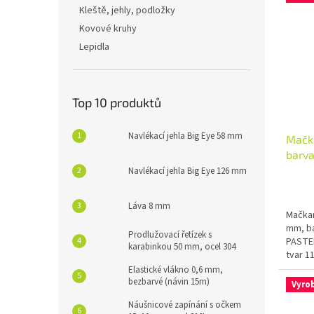
Kleště, jehly, podložky
Kovové kruhy
Lepidla
Top 10 produktů
Navlékací jehla Big Eye 58 mm
Mačka
barva
Navlékací jehla Big Eye 126 mm
Láva 8 mm
Mačkan
mm, ba
Prodlužovací řetízek s
PASTEL
karabinkou 50 mm, ocel 304
tvar 1
Elastické vlákno 0,6 mm,
bezbarvé (návin 15m)
Vyro
Náušnicové zapínání s očkem