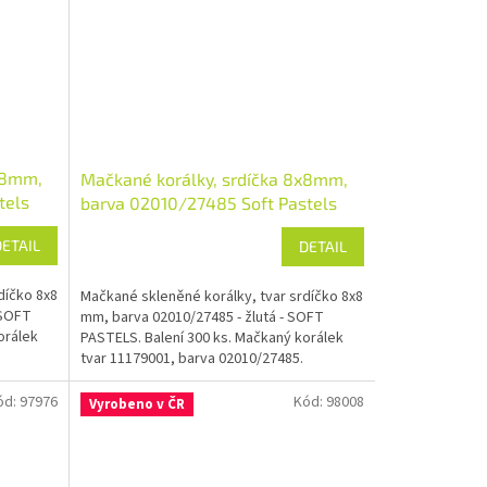
x8mm,
Mačkané korálky, srdíčka 8x8mm,
tels
barva 02010/27485 Soft Pastels
DETAIL
DETAIL
díčko 8x8
Mačkané skleněné korálky, tvar srdíčko 8x8
 SOFT
mm, barva 02010/27485 - žlutá - SOFT
orálek
PASTELS. Balení 300 ks. Mačkaný korálek
tvar 11179001, barva 02010/27485.
ód:
97976
Kód:
98008
Vyrobeno v ČR