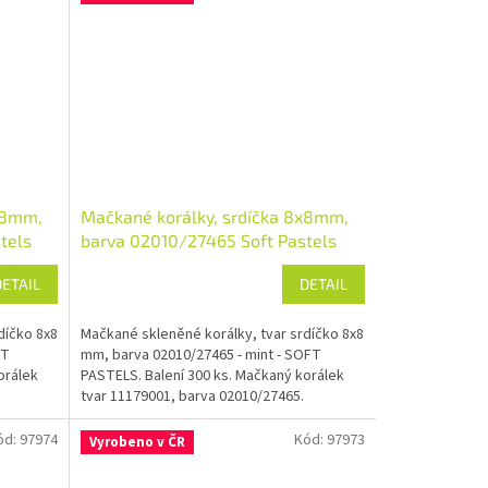
x8mm,
Mačkané korálky, srdíčka 8x8mm,
tels
barva 02010/27465 Soft Pastels
DETAIL
DETAIL
díčko 8x8
Mačkané skleněné korálky, tvar srdíčko 8x8
FT
mm, barva 02010/27465 - mint - SOFT
orálek
PASTELS. Balení 300 ks. Mačkaný korálek
tvar 11179001, barva 02010/27465.
ód:
97974
Kód:
97973
Vyrobeno v ČR