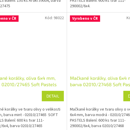
S Balení: 150 ks Artikl 59004, barva
PASTELS Balení: 600 ks tvar 111-
/27475
290002/6x4.
Kód:
98022
K
beno v ČR
Vyrobeno v ČR
né korálky, oliva 6x4 mm,
Mačkané korálky, oliva 6x4
 02010/27465 Soft Pastels
barva 02010/27468 Soft Pas
DETAIL
é korálky ve tvaru olivy o velikosti
Mačkané korálky ve tvaru olivy o ve
, barva mint - 02010/27465 SOFT
6x4 mm, barva modrá - 02010/274
S Balení: 600 ks tvar 111-
PASTELS Balení: 600 ks tvar 111-
/6x4, barva 02010/27465
290002/6x4, barva 02010/27468