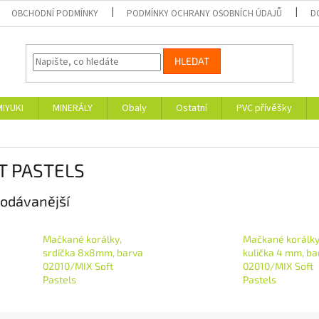
OBCHODNÍ PODMÍNKY
PODMÍNKY OCHRANY OSOBNÍCH ÚDAJŮ
D
HLEDAT
MIYUKI
MINERÁLY
Obaly
Ostatní
PVC přívěšky
T PASTELS
odávanější
Mačkané korálky,
Mačkané korálky
srdíčka 8x8mm, barva
kulička 4 mm, ba
02010/MIX Soft
02010/MIX Soft
Pastels
Pastels