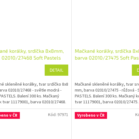
né korálky, srdíčka 8x8mm,
Mačkané korálky, srdíčka 8
 02010/27468 Soft Pastels
barva 02010/27475 Soft Pas
DETAIL
é skleněné korálky, tvar srdíčko 8x8
Mačkané skleněné korálky, tvar sr
rva 02010/27468 - světle modrá -
mm, barva 02010/27475 - růžová -
ASTELS. Balení 300 ks. Mačkaný
PASTELS. Balení 300 ks. Mačkaný k
k tvar 11179001, barva 02010/27468.
tvar 11179001, barva 02010/27475.
Kód:
97971
K
beno v ČR
Vyrobeno v ČR