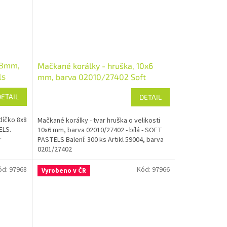
x8mm,
Mačkané korálky - hruška, 10x6
ls
mm, barva 02010/27402 Soft
Pastels
DETAIL
DETAIL
díčko 8x8
Mačkané korálky - tvar hruška o velikosti
ELS.
10x6 mm, barva 02010/27402 - bílá - SOFT
r
PASTELS Balení: 300 ks Artikl 59004, barva
0201/27402
ód:
97968
Kód:
97966
Vyrobeno v ČR