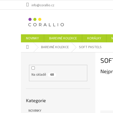
Přejít
info@corallio.cz
na
obsah
NOVINKY
BAREVNÉ KOLEKCE
KORÁLKY
Domů
BAREVNÉ KOLEKCE
SOFT PASTELS
P
SOF
o
s
Nejpr
t
Na skladě
68
r
a
n
n
Přeskočit
í
Kategorie
kategorie
p
a
NOVINKY