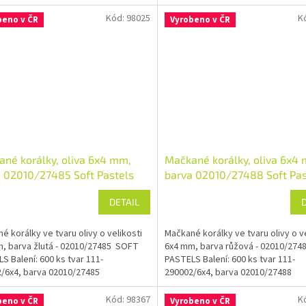
Kód:
98025
K
beno v ČR
Vyrobeno v ČR
né korálky, oliva 6x4 mm,
Mačkané korálky, oliva 6x4
 02010/27485 Soft Pastels
barva 02010/27488 Soft Pas
DETAIL
é korálky ve tvaru olivy o velikosti
Mačkané korálky ve tvaru olivy o ve
, barva žlutá - 02010/27485 SOFT
6x4 mm, barva růžová - 02010/27
S Balení: 600 ks tvar 111-
PASTELS Balení: 600 ks tvar 111-
/6x4, barva 02010/27485
290002/6x4, barva 02010/27488
Kód:
98367
K
beno v ČR
Vyrobeno v ČR