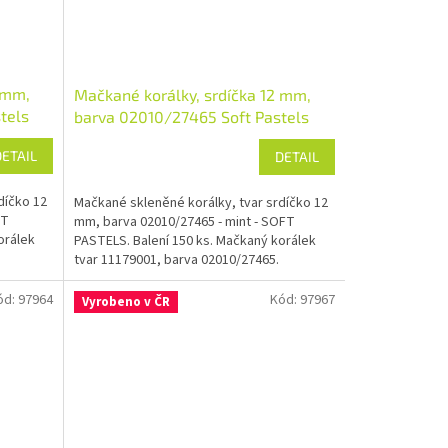
 mm,
Mačkané korálky, srdíčka 12 mm,
tels
barva 02010/27465 Soft Pastels
DETAIL
DETAIL
díčko 12
Mačkané skleněné korálky, tvar srdíčko 12
FT
mm, barva 02010/27465 - mint - SOFT
orálek
PASTELS. Balení 150 ks. Mačkaný korálek
tvar 11179001, barva 02010/27465.
ód:
97964
Kód:
97967
Vyrobeno v ČR