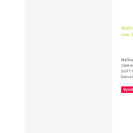
Mačka
mm, 
Paste
Mačkan
10x6 m
SOFT P
barva 
Vyro