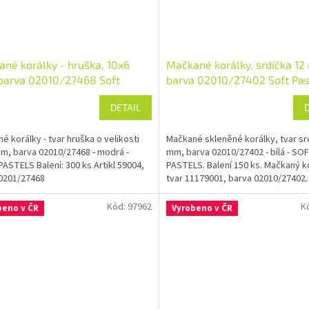
né korálky - hruška, 10x6
Mačkané korálky, srdíčka 12
barva 02010/27468 Soft
barva 02010/27402 Soft Pas
ls
DETAIL
é korálky - tvar hruška o velikosti
Mačkané skleněné korálky, tvar sr
m, barva 02010/27468 - modrá -
mm, barva 02010/27402 - bílá - SO
ASTELS Balení: 300 ks Artikl 59004,
PASTELS. Balení 150 ks. Mačkaný k
0201/27468
tvar 11179001, barva 02010/27402.
Kód:
97962
K
beno v ČR
Vyrobeno v ČR