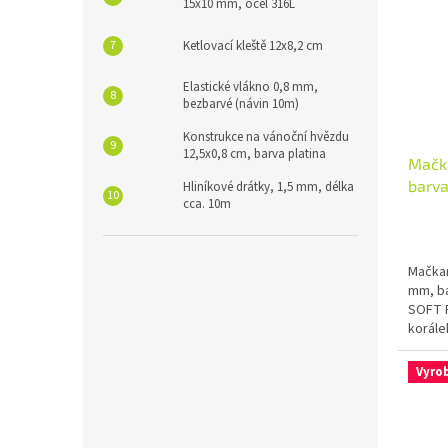
15x10 mm, ocel 316L
Ketlovací kleště 12x8,2 cm
Elastické vlákno 0,8 mm,
bezbarvé (návin 10m)
Konstrukce na vánoční hvězdu
12,5x0,8 cm, barva platina
Mačka
barva
Hliníkové drátky, 1,5 mm, délka
cca. 10m
Mačkan
mm, ba
SOFT P
korále
Vyro