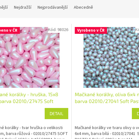
nější
Nejdražší
Nejprodávanější
Abecedně
Kód:
98026
K
beno v ČR
Vyrobeno v ČR
né korálky - hruška, 15x8
Mačkané korálky, oliva 6x4
barva 02010/27475 Soft
barva 02010/27041 Soft Pas
ls
DETAIL
é korálky - tvar hruška o velikosti
Mačkané korálky ve tvaru olivy o ve
m, barva růžová - 02010/27475 SOFT
6x4 mm, barva bílá - 02010/27041