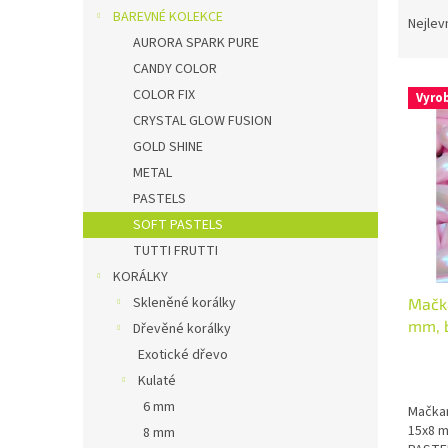
Ř
n
BAREVNÉ KOLEKCE
a
Nejlev
e
z
AURORA SPARK PURE
l
e
CANDY COLOR
V
n
COLOR FIX
Vyro
ý
í
CRYSTAL GLOW FUSION
p
p
GOLD SHINE
i
r
METAL
s
o
p
d
PASTELS
r
u
SOFT PASTELS
o
k
TUTTI FRUTTI
d
t
KORÁLKY
u
ů
Skleněné korálky
Mačka
k
mm, 
t
Dřevěné korálky
Paste
ů
Exotické dřevo
Kulaté
6 mm
Mačkan
15x8 m
8 mm