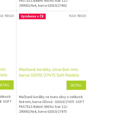
PASTELS Balení: 600 ks tvar 111-
290002/6x4, barva 02010/27402
ód:
98024
Kód:
98020
Vyrobeno v ČR
 mm,
Mačkané korálky, oliva 6x4 mm,
tels
barva 02010/27475 Soft Pastels
DETAIL
DETAIL
likosti
Mačkané korálky ve tvaru olivy o velikosti
68 SOFT
6x4 mm, barva růžová - 02010/27475 SOFT
PASTELS Balení: 600 ks tvar 111-
290002/6x4, barva 02010/27475