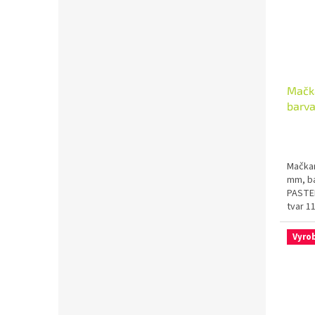
Mačka
barva
Mačkan
mm, ba
PASTEL
tvar 1
Vyro