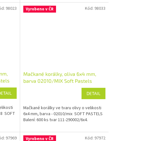
ód:
98023
Kód:
98033
Vyrobeno v ČR
 mm,
Mačkané korálky, oliva 6x4 mm,
tels
barva 02010/MIX Soft Pastels
DETAIL
DETAIL
likosti
Mačkané korálky ve tvaru olivy o velikosti
488 SOFT
6x4 mm, barva - 02010/mix SOFT PASTELS
Balení: 600 ks tvar 111-290002/6x4.
ód:
97969
Kód:
97972
Vyrobeno v ČR