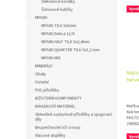
Silikonové korálky
Vyro
Šatonové kuličky
MIYUKI
MIYUKI TILA 5x5mm
MIYUKI Delica 11/0
MIYUKI HALF TILA 5x2,4mm
MIYUKI QUARTER TILA 5x1,2 mm
MIYUKI MIX
MINERÁLY
Mačka
Obaly
barva
Ostatní
PVC přívěšky
BIŽUTERNÍ KOMPONENTY
Mačkan
NÁVLEKOVÝ MATERIÁL
6x4 mm
Skleněné a plastové přívěšky a spojovací
PASTEL
díly
290002
Bezpečnostní oči a nosy
Vlasové doplňky
Vyro