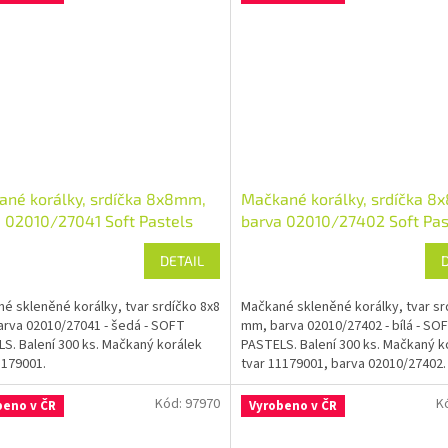
né korálky, srdíčka 8x8mm,
Mačkané korálky, srdíčka 8
 02010/27041 Soft Pastels
barva 02010/27402 Soft Pas
DETAIL
é skleněné korálky, tvar srdíčko 8x8
Mačkané skleněné korálky, tvar sr
rva 02010/27041 - šedá - SOFT
mm, barva 02010/27402 - bílá - SO
S. Balení 300 ks. Mačkaný korálek
PASTELS. Balení 300 ks. Mačkaný k
1179001.
tvar 11179001, barva 02010/27402.
Kód:
97970
K
beno v ČR
Vyrobeno v ČR