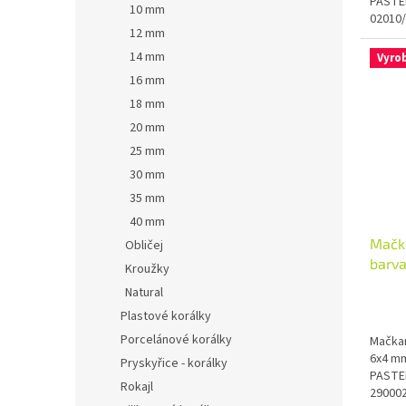
PASTEL
10 mm
02010
12 mm
14 mm
Vyro
16 mm
18 mm
20 mm
25 mm
30 mm
35 mm
40 mm
Mačka
Obličej
barva
Kroužky
Natural
Plastové korálky
Porcelánové korálky
Mačkan
6x4 mm
Pryskyřice - korálky
PASTEL
Rokajl
290002