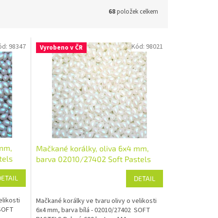
68
položek celkem
ód:
98347
Kód:
98021
Vyrobeno v ČR
 mm,
Mačkané korálky, oliva 6x4 mm,
tels
barva 02010/27402 Soft Pastels
DETAIL
DETAIL
likosti
Mačkané korálky ve tvaru olivy o velikosti
 SOFT
6x4 mm, barva bílá - 02010/27402 SOFT