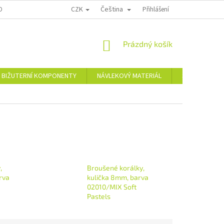
CZK
Čeština
OPRAVA A PLATBA
KONTAKTY
REKLAMAČNÍ ŘÁD
Přihlášení
NÁKUPNÍ
Prázdný košík
KOŠÍK
BIŽUTERNÍ KOMPONENTY
NÁVLEKOVÝ MATERIÁL
Skleněné a pl
,
Broušené korálky,
rva
kulička 8mm, barva
02010/MIX Soft
Pastels