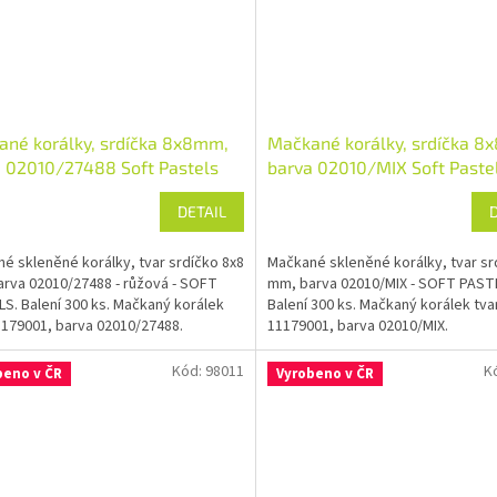
né korálky, srdíčka 8x8mm,
Mačkané korálky, srdíčka 8
 02010/27488 Soft Pastels
barva 02010/MIX Soft Paste
DETAIL
é skleněné korálky, tvar srdíčko 8x8
Mačkané skleněné korálky, tvar sr
rva 02010/27488 - růžová - SOFT
mm, barva 02010/MIX - SOFT PAST
S. Balení 300 ks. Mačkaný korálek
Balení 300 ks. Mačkaný korálek tva
1179001, barva 02010/27488.
11179001, barva 02010/MIX.
Kód:
98011
K
beno v ČR
Vyrobeno v ČR