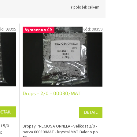
7
položek celkem
ód:
98395
Kód:
98399
Vyrobeno v ČR
Drops - 2/0 - 00030/MAT
DETAIL
DETAIL
 5/0 -
Dropsy PRECIOSA ORNELA - velikost 2/0 -
 g
barva 00030/MAT - krystal MAT Baleno po