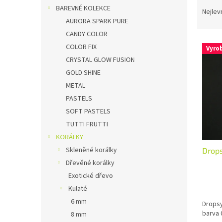
Ř
n
BAREVNÉ KOLEKCE
a
Nejlev
e
z
AURORA SPARK PURE
l
e
CANDY COLOR
V
n
COLOR FIX
Vyro
ý
í
CRYSTAL GLOW FUSION
p
p
GOLD SHINE
i
r
METAL
s
o
p
d
PASTELS
r
u
SOFT PASTELS
o
k
TUTTI FRUTTI
d
t
KORÁLKY
u
ů
Skleněné korálky
Drops
k
t
Dřevěné korálky
ů
Exotické dřevo
Kulaté
6 mm
Dropsy
barva 
8 mm