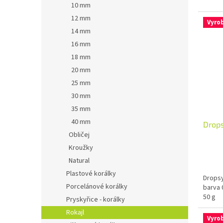
10 mm
12 mm
Vyro
14 mm
16 mm
18 mm
20 mm
25 mm
30 mm
35 mm
40 mm
Drop
Obličej
Kroužky
Natural
Plastové korálky
Dropsy
Porcelánové korálky
barva 
50 g
Pryskyřice - korálky
Rokajl
Vyro