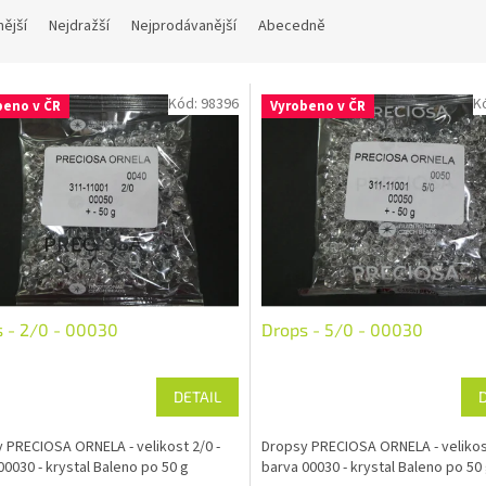
nější
Nejdražší
Nejprodávanější
Abecedně
Kód:
98396
K
beno v ČR
Vyrobeno v ČR
 - 2/0 - 00030
Drops - 5/0 - 00030
DETAIL
 PRECIOSA ORNELA - velikost 2/0 -
Dropsy PRECIOSA ORNELA - velikost
00030 - krystal Baleno po 50 g
barva 00030 - krystal Baleno po 50