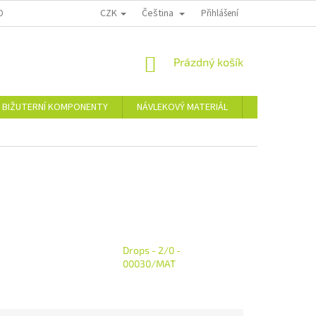
CZK
Čeština
OPRAVA A PLATBA
KONTAKTY
REKLAMAČNÍ ŘÁD
Přihlášení
NÁKUPNÍ
Prázdný košík
KOŠÍK
BIŽUTERNÍ KOMPONENTY
NÁVLEKOVÝ MATERIÁL
Skleněné a pl
Drops - 2/0 -
00030/MAT