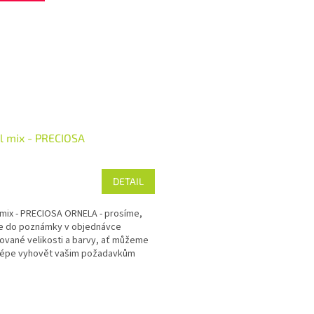
l mix - PRECIOSA
DETAIL
 mix - PRECIOSA ORNELA - prosíme,
e do poznámky v objednávce
ované velikosti a barvy, ať můžeme
lépe vyhovět vašim požadavkům
 50 g Prodej po kg
O
v
l