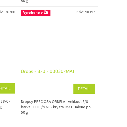
50 g
ód:
26200
Kód:
98397
Vyrobeno v ČR
Drops - 8/0 - 00030/MAT
DETAIL
DETAIL
 8/0 -
Dropsy PRECIOSA ORNELA - velikost 8/0 -
 g
barva 00030/MAT - krystal MAT Baleno po
50 g