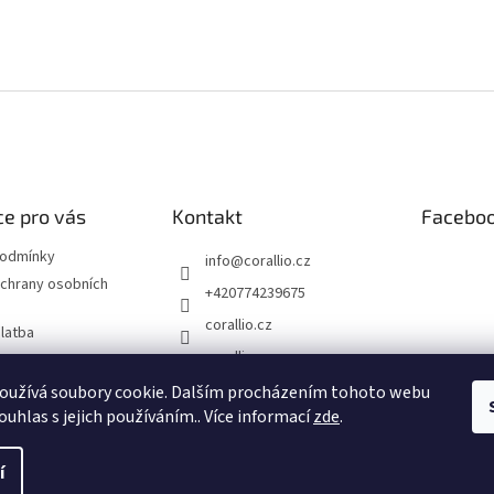
e pro vás
Kontakt
Facebo
podmínky
info
@
corallio.cz
chrany osobních
+420774239675
corallio.cz
latba
corallio.cz
 řád
oužívá soubory cookie. Dalším procházením tohoto webu
ouhlas s jejich používáním.. Více informací
zde
.
í
it nastavení cookies