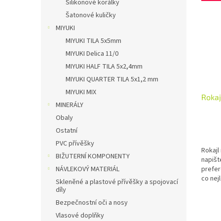
Silikonové korálky
Šatonové kuličky
MIYUKI
MIYUKI TILA 5x5mm
MIYUKI Delica 11/0
MIYUKI HALF TILA 5x2,4mm
MIYUKI QUARTER TILA 5x1,2 mm
MIYUKI MIX
Rokaj
MINERÁLY
Obaly
Ostatní
PVC přívěšky
Rokajl
BIŽUTERNÍ KOMPONENTY
napišt
prefer
NÁVLEKOVÝ MATERIÁL
co nej
Skleněné a plastové přívěšky a spojovací
Balení
díly
Bezpečnostní oči a nosy
Vlasové doplňky