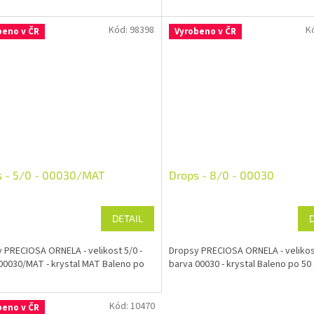
Kód:
98398
K
beno v ČR
Vyrobeno v ČR
s - 5/0 - 00030/MAT
Drops - 8/0 - 00030
DETAIL
 PRECIOSA ORNELA - velikost 5/0 -
Dropsy PRECIOSA ORNELA - velikost
00030/MAT - krystal MAT Baleno po
barva 00030 - krystal Baleno po 50
Kód:
10470
beno v ČR