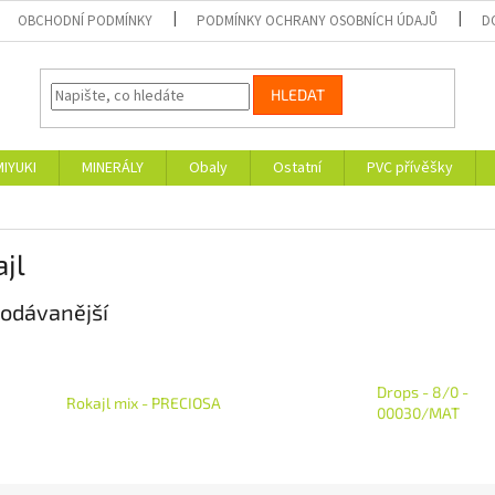
OBCHODNÍ PODMÍNKY
PODMÍNKY OCHRANY OSOBNÍCH ÚDAJŮ
D
HLEDAT
MIYUKI
MINERÁLY
Obaly
Ostatní
PVC přívěšky
jl
odávanější
Drops - 8/0 -
Rokajl mix - PRECIOSA
00030/MAT