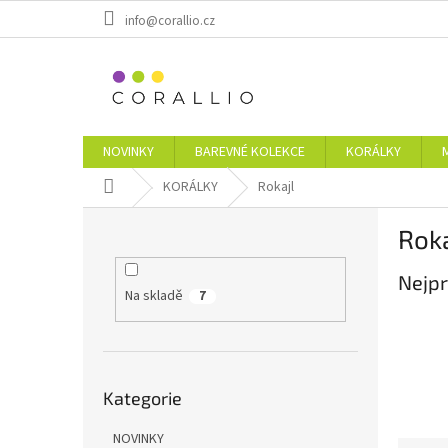
Přejít
info@corallio.cz
na
obsah
NOVINKY
BAREVNÉ KOLEKCE
KORÁLKY
Domů
KORÁLKY
Rokajl
P
Roka
o
s
Nejpr
t
Na skladě
7
r
a
n
n
Přeskočit
í
Kategorie
kategorie
p
a
NOVINKY