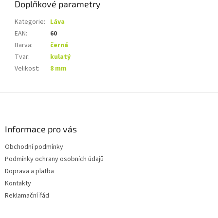
Doplňkové parametry
Kategorie
:
Láva
EAN
:
60
Barva
:
černá
Tvar
:
kulatý
Velikost
:
8 mm
Z
á
p
a
Informace pro vás
t
Obchodní podmínky
í
Podmínky ochrany osobních údajů
Doprava a platba
Kontakty
Reklamační řád