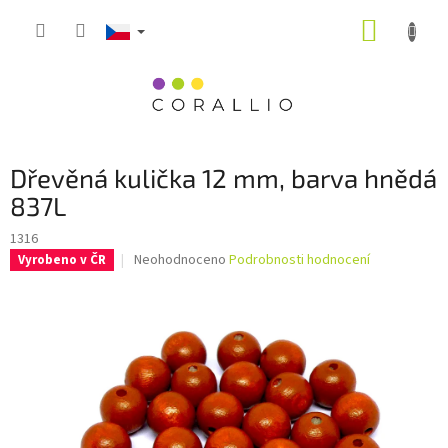
Přejít
NÁKUP
na
obsah
KOŠÍK
Dřevěná kulička 12 mm, barva hnědá
837L
1316
Průměrné
Neohodnoceno
Podrobnosti hodnocení
Vyrobeno v ČR
hodnocení
produktu
je
0,0
z
5
hvězdiček.