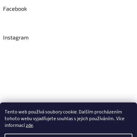
Facebook
Instagram
Tento web používá soubory cookie. Dalším procházením
Sledovat na Instagramu
tohoto webu vyjadřujete souhlas s jejich používáním.. Více
informací
zde
.
Vytvořil Shoptet