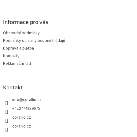
Z
á
p
a
Informace pro vás
t
Obchodní podmínky
í
Podmínky ochrany osobních údajů
Doprava a platba
Kontakty
Reklamační řád
Kontakt
info
@
corallio.cz
+420774239675
corallio.cz
corallio.cz