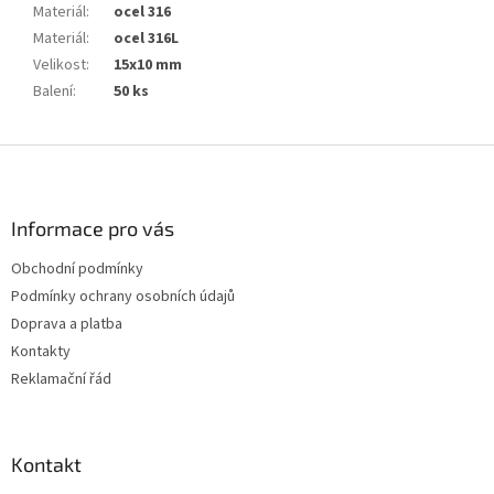
Materiál
:
ocel 316
Materiál
:
ocel 316L
Velikost
:
15x10 mm
Balení
:
50 ks
Z
á
p
a
Informace pro vás
t
Obchodní podmínky
í
Podmínky ochrany osobních údajů
Doprava a platba
Kontakty
Reklamační řád
Kontakt