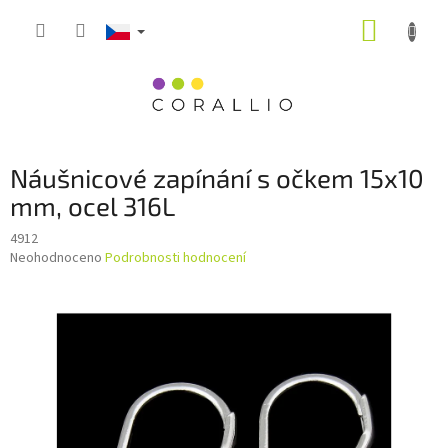
Přejít
NÁKUP
na
obsah
KOŠÍK
Náušnicové zapínání s očkem 15x10
mm, ocel 316L
4912
Průměrné
Neohodnoceno
Podrobnosti hodnocení
hodnocení
produktu
je
0,0
z
5
hvězdiček.