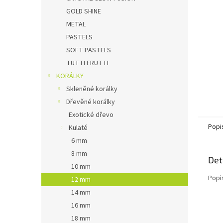
n
GOLD SHINE
e
METAL
l
PASTELS
SOFT PASTELS
TUTTI FRUTTI
KORÁLKY
Skleněné korálky
Dřevěné korálky
Exotické dřevo
Popi
Kulaté
6 mm
8 mm
Det
10 mm
Popi
12 mm
14 mm
16 mm
18 mm