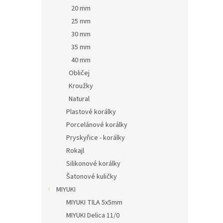
20 mm
25 mm
30 mm
35 mm
40 mm
Obličej
Kroužky
Natural
Plastové korálky
Porcelánové korálky
Pryskyřice - korálky
Rokajl
Silikonové korálky
Šatonové kuličky
MIYUKI
MIYUKI TILA 5x5mm
MIYUKI Delica 11/0