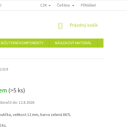
CZK
Čeština
OPRAVA A PLATBA
KONTAKTY
REKLAMAČNÍ ŘÁD
Přihlášení
NÁKUPNÍ
Prázdný košík
KOŠÍK
BIŽUTERNÍ KOMPONENTY
NÁVLEKOVÝ MATERIÁL
Skleněné a pl
1319
dem
(>5 ks)
oručit do:
12.8.2026
ulička, velikost 12 mm, barva zelená 867L.
0 ks.