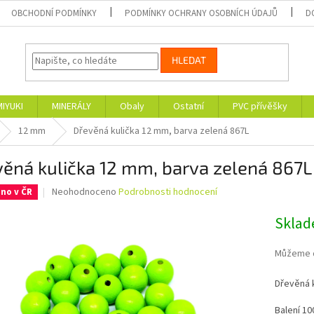
OBCHODNÍ PODMÍNKY
PODMÍNKY OCHRANY OSOBNÍCH ÚDAJŮ
D
HLEDAT
MIYUKI
MINERÁLY
Obaly
Ostatní
PVC přívěšky
12 mm
Dřevěná kulička 12 mm, barva zelená 867L
ěná kulička 12 mm, barva zelená 867L
Průměrné
Neohodnoceno
Podrobnosti hodnocení
no v ČR
hodnocení
produktu
Skla
je
0,0
Můžeme d
z
5
Dřevěná k
hvězdiček.
Balení 10