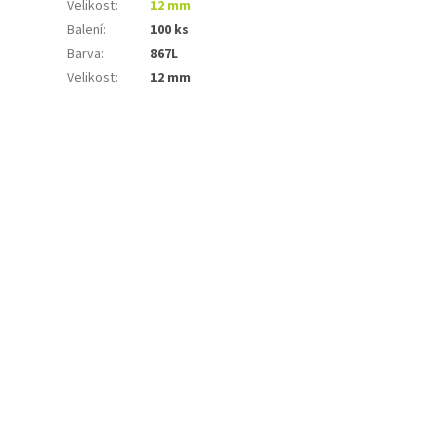
Velikost
:
12 mm
Balení
:
100 ks
Barva
:
867L
Velikost
:
12 mm