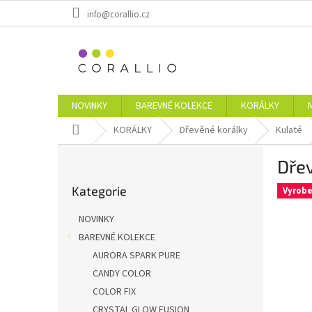
Přejít
info@corallio.cz
na
obsah
NOVINKY
BAREVNÉ KOLEKCE
KORÁLKY
Domů
KORÁLKY
Dřevěné korálky
Kulaté
P
Dřev
o
Přeskočit
s
Kategorie
kategorie
Vyrobe
t
r
NOVINKY
a
BAREVNÉ KOLEKCE
n
AURORA SPARK PURE
n
í
CANDY COLOR
p
COLOR FIX
a
CRYSTAL GLOW FUSION