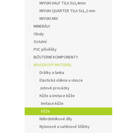
MIYUKI HALF TILA 5x2,4mm
MIYUKI QUARTER TILA 5x1,2 mm
MIYUKI MIX
MINERÁLY
Obaly
Ostatní
PVC přívěšky
BIŽUTERNÍ KOMPONENTY
NÁVLEKOVÝ MATERIÁL
Drátky a lanka
Elastická vlákna a vlasce
Jutové provázky
Kůže a imitace kůže
Imitace kůže
Kůže
Náhrdelníkové díly
Nylonové a saténové šňůrky