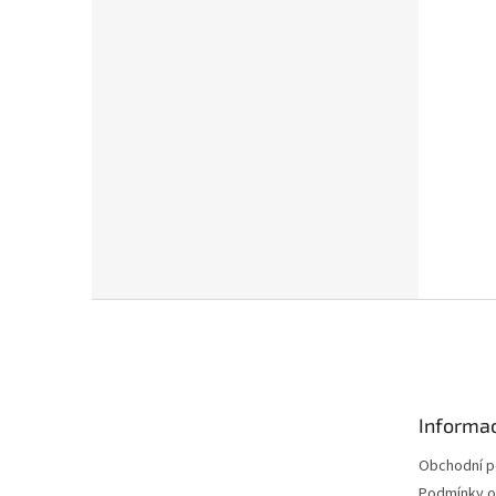
Z
á
p
a
t
Informac
í
Obchodní 
Podmínky o