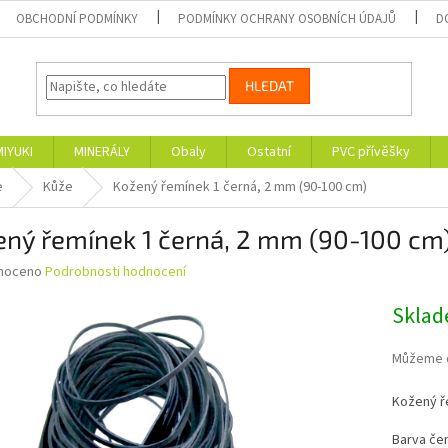
OBCHODNÍ PODMÍNKY
PODMÍNKY OCHRANY OSOBNÍCH ÚDAJŮ
D
HLEDAT
MIYUKI
MINERÁLY
Obaly
Ostatní
PVC přívěšky
e
Kůže
Kožený řemínek 1 černá, 2 mm (90-100 cm)
ený řemínek 1 černá, 2 mm (90-100 cm
né
noceno
Podrobnosti hodnocení
ní
u
Skla
Můžeme d
Kožený ře
ek.
Barva čer