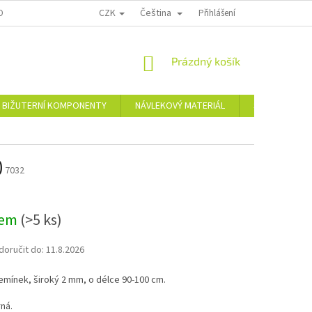
CZK
Čeština
OPRAVA A PLATBA
KONTAKTY
REKLAMAČNÍ ŘÁD
Přihlášení
NÁKUPNÍ
Prázdný košík
KOŠÍK
BIŽUTERNÍ KOMPONENTY
NÁVLEKOVÝ MATERIÁL
Skleněné a pl
)
7032
dem
(>5 ks)
oručit do:
11.8.2026
mínek, široký 2 mm, o délce 90-100 cm.
ná.