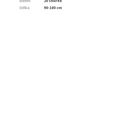
Balení
:
20 šňůrek
Délka
:
90-100 cm