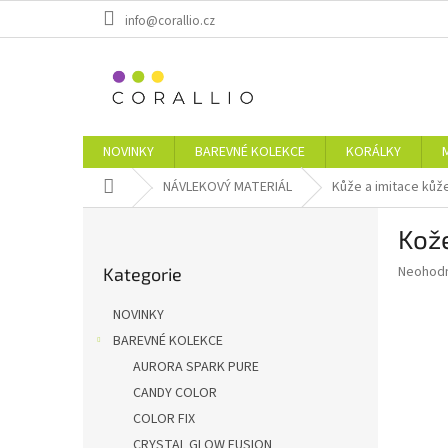
Přejít
info@corallio.cz
na
obsah
NOVINKY
BAREVNÉ KOLEKCE
KORÁLKY
Domů
NÁVLEKOVÝ MATERIÁL
Kůže a imitace kůž
P
Kož
o
Přeskočit
s
Průměr
Neohod
Kategorie
kategorie
t
hodnoce
r
produkt
NOVINKY
a
je
BAREVNÉ KOLEKCE
0,0
n
z
AURORA SPARK PURE
n
5
í
CANDY COLOR
hvězdič
p
COLOR FIX
a
CRYSTAL GLOW FUSION