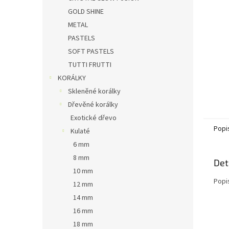
n
GOLD SHINE
e
METAL
l
PASTELS
SOFT PASTELS
TUTTI FRUTTI
KORÁLKY
Skleněné korálky
Dřevěné korálky
Exotické dřevo
Popi
Kulaté
6 mm
8 mm
Det
10 mm
Popi
12 mm
14 mm
16 mm
18 mm