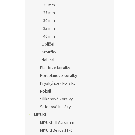
20 mm
25 mm
30 mm
35 mm
40 mm
Obličej
Kroužky
Natural
Plastové korálky
Porcelánové korálky
Pryskyřice - korálky
Rokajl
Silikonové korálky
Šatonové kuličky
MIYUKI
MIYUKI TILA 5x5mm
MIYUKI Delica 11/0