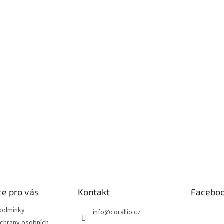
e pro vás
Kontakt
Facebo
podmínky
info
@
corallio.cz
chrany osobních