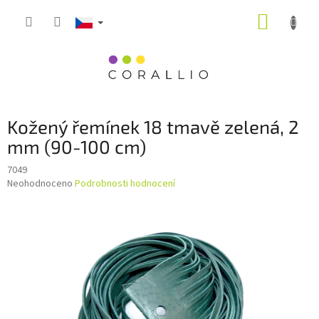
Přejít
NÁKUP
na
obsah
KOŠÍK
Kožený řemínek 18 tmavě zelená, 2
mm (90-100 cm)
7049
Průměrné
Neohodnoceno
Podrobnosti hodnocení
hodnocení
produktu
je
0,0
z
5
hvězdiček.