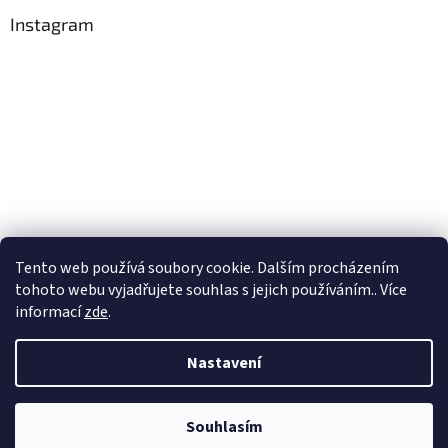
Instagram
Tento web používá soubory cookie. Dalším procházením
Sledovat na Instagramu
tohoto webu vyjadřujete souhlas s jejich používáním.. Více
informací
zde
.
Vytvořil Shoptet
Nastavení
Copyright 2026
Corallio
. Všechna práva vyhrazena.
Upravit
Souhlasím
nastavení cookies