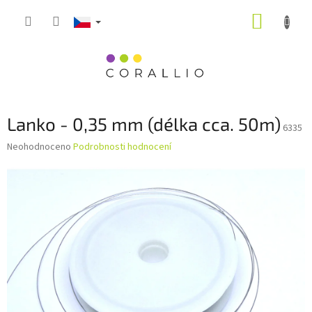
Přejít
NÁKUP
na
obsah
KOŠÍK
Lanko - 0,35 mm (délka cca. 50m)
6335
Průměrné
Neohodnoceno
Podrobnosti hodnocení
hodnocení
produktu
je
0,0
z
5
hvězdiček.