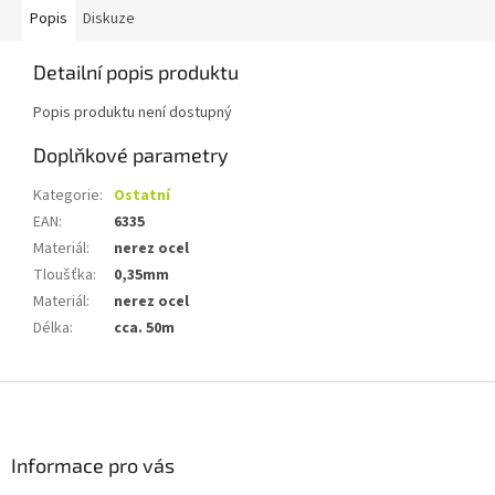
Popis
Diskuze
Detailní popis produktu
Popis produktu není dostupný
Doplňkové parametry
Kategorie
:
Ostatní
EAN
:
6335
Materiál
:
nerez ocel
Tloušťka
:
0,35mm
Materiál
:
nerez ocel
Délka
:
cca. 50m
Z
á
p
a
Informace pro vás
t