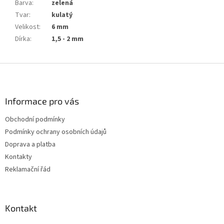
Barva
:
zelená
Tvar
:
kulatý
Velikost
:
6 mm
Dírka
:
1,5 - 2 mm
Z
á
p
a
Informace pro vás
t
Obchodní podmínky
í
Podmínky ochrany osobních údajů
Doprava a platba
Kontakty
Reklamační řád
Kontakt