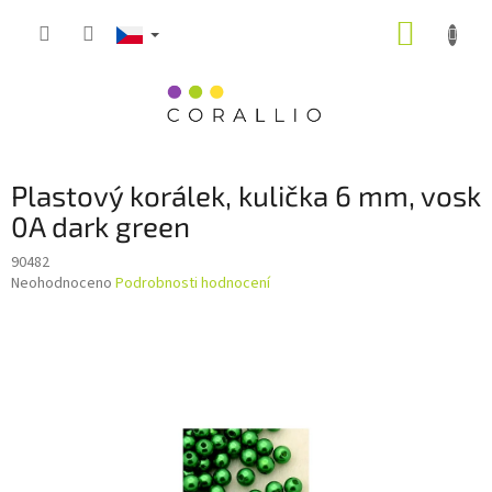
Přejít
NÁKUP
na
obsah
KOŠÍK
Plastový korálek, kulička 6 mm, vosk
0A dark green
90482
Průměrné
Neohodnoceno
Podrobnosti hodnocení
hodnocení
produktu
je
0,0
z
5
hvězdiček.