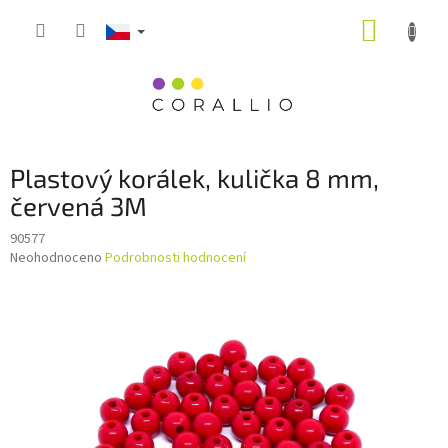
Přejít
NÁKUP
na
obsah
KOŠÍK
Plastový korálek, kulička 8 mm,
červená 3M
90577
Průměrné
Neohodnoceno
Podrobnosti hodnocení
hodnocení
produktu
je
0,0
z
5
hvězdiček.