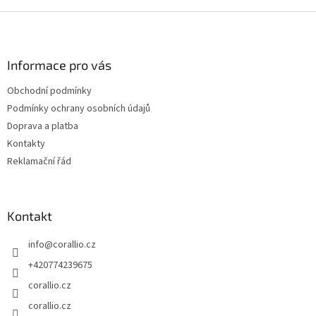
Z
á
p
a
Informace pro vás
t
Obchodní podmínky
í
Podmínky ochrany osobních údajů
Doprava a platba
Kontakty
Reklamační řád
Kontakt
info
@
corallio.cz
+420774239675
corallio.cz
corallio.cz