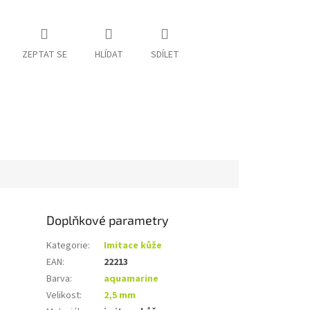
ZEPTAT SE
HLÍDAT
SDÍLET
Doplňkové parametry
Kategorie
:
Imitace kůže
EAN
:
22213
Barva
:
aquamarine
Velikost
:
2,5 mm