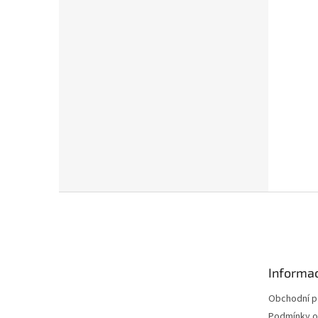
Z
á
p
a
t
Informac
í
Obchodní 
Podmínky o