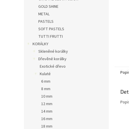
n
GOLD SHINE
e
METAL
l
PASTELS
SOFT PASTELS
TUTTI FRUTTI
KORÁLKY
Skleněné korálky
Dřevěné korálky
Exotické dřevo
Popi
Kulaté
6 mm
8 mm
Det
10 mm
Popi
12 mm
14 mm
16 mm
18 mm