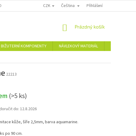
CZK
Čeština
OPRAVA A PLATBA
KONTAKTY
REKLAMAČNÍ ŘÁD
Přihlášení
NÁKUPNÍ
Prázdný košík
KOŠÍK
BIŽUTERNÍ KOMPONENTY
NÁVLEKOVÝ MATERIÁL
Skleněné a pl
ne
22213
dem
(>5 ks)
oručit do:
12.8.2026
mitace kůže, šíře 2,5mm, barva aquamarine.
 ks po 90 cm.