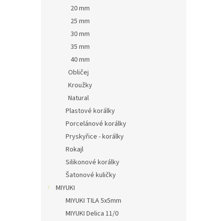
20 mm
25 mm
30 mm
35 mm
40 mm
Obličej
Kroužky
Natural
Plastové korálky
Porcelánové korálky
Pryskyřice - korálky
Rokajl
Silikonové korálky
Šatonové kuličky
MIYUKI
MIYUKI TILA 5x5mm
MIYUKI Delica 11/0