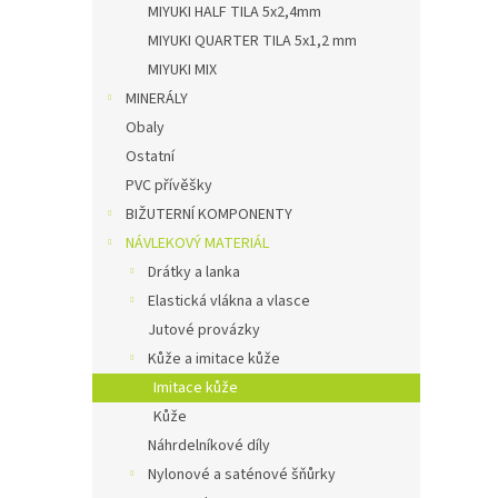
MIYUKI HALF TILA 5x2,4mm
MIYUKI QUARTER TILA 5x1,2 mm
MIYUKI MIX
MINERÁLY
Obaly
Ostatní
PVC přívěšky
BIŽUTERNÍ KOMPONENTY
NÁVLEKOVÝ MATERIÁL
Drátky a lanka
Elastická vlákna a vlasce
Jutové provázky
Kůže a imitace kůže
Imitace kůže
Kůže
Náhrdelníkové díly
Nylonové a saténové šňůrky