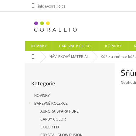
Přejít
info@corallio.cz
na
obsah
NOVINKY
BAREVNÉ KOLEKCE
KORÁLKY
Domů
NÁVLEKOVÝ MATERIÁL
Kůže a imitace kůž
P
Šňů
o
Přeskočit
s
Průměr
Neohod
Kategorie
kategorie
t
hodnoce
r
produkt
NOVINKY
a
je
BAREVNÉ KOLEKCE
0,0
n
z
AURORA SPARK PURE
n
5
í
CANDY COLOR
hvězdič
p
COLOR FIX
a
CRYSTAL GLOW FUSION