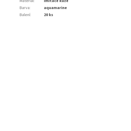
Materiál
:
imitace kůže
Barva
:
aquamarine
Balení
:
20 ks