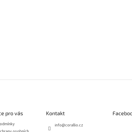
e pro vás
Kontakt
Facebo
podmínky
info
@
corallio.cz
chrany osobních