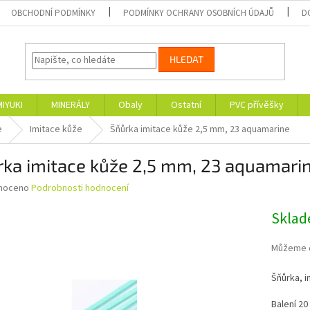
OBCHODNÍ PODMÍNKY
PODMÍNKY OCHRANY OSOBNÍCH ÚDAJŮ
D
HLEDAT
MIYUKI
MINERÁLY
Obaly
Ostatní
PVC přívěšky
e
Imitace kůže
Šňůrka imitace kůže 2,5 mm, 23 aquamarine
rka imitace kůže 2,5 mm, 23 aquamari
né
noceno
Podrobnosti hodnocení
ní
u
Skla
Můžeme d
Šňůrka, i
ek.
Balení 20