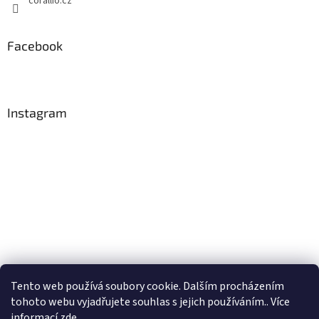
corallio.cz
Facebook
Instagram
Tento web používá soubory cookie. Dalším procházením
Sledovat na Instagramu
tohoto webu vyjadřujete souhlas s jejich používáním.. Více
informací
zde
.