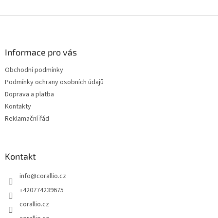
Z
á
p
a
Informace pro vás
t
Obchodní podmínky
í
Podmínky ochrany osobních údajů
Doprava a platba
Kontakty
Reklamační řád
Kontakt
info
@
corallio.cz
+420774239675
corallio.cz