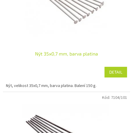
o
d
u
k
t
ů
Nýt 35x0,7 mm, barva platina
DETAIL
Nýt, velikost 35x0,7 mm, barva platina. Balení 150 g.
Kód:
7104/101