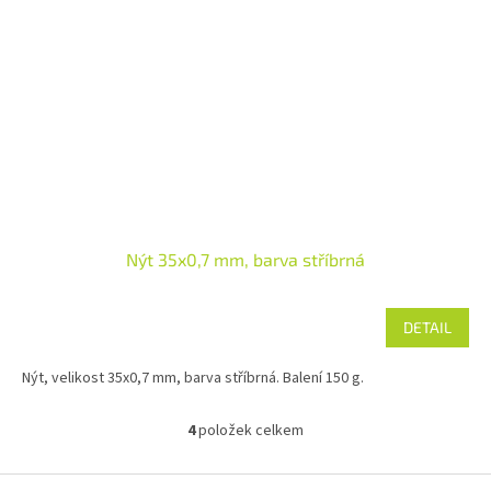
Nýt 35x0,7 mm, barva stříbrná
DETAIL
Nýt, velikost 35x0,7 mm, barva stříbrná. Balení 150 g.
4
položek celkem
O
v
l
Z