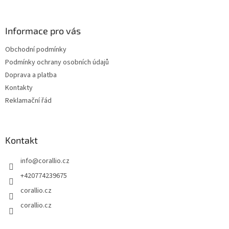
á
á
d
p
a
a
Informace pro vás
c
t
í
Obchodní podmínky
í
p
Podmínky ochrany osobních údajů
r
v
Doprava a platba
k
Kontakty
y
Reklamační řád
v
ý
p
i
Kontakt
s
u
info
@
corallio.cz
+420774239675
corallio.cz
corallio.cz