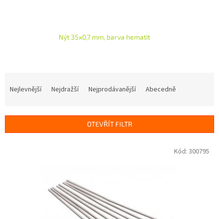
Nýt 35x0,7 mm, barva hematit
Ř
a
Nejlevnější
Nejdražší
Nejprodávanější
Abecedně
z
e
n
OTEVŘÍT FILTR
í
p
V
Kód:
300795
r
ý
o
p
d
i
u
s
k
p
t
r
ů