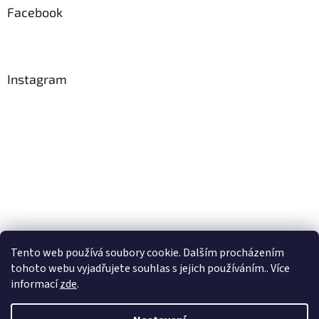
Facebook
Instagram
Tento web používá soubory cookie. Dalším procházením
Sledovat na Instagramu
tohoto webu vyjadřujete souhlas s jejich používáním.. Více
informací
zde
.
Vytvořil Shoptet