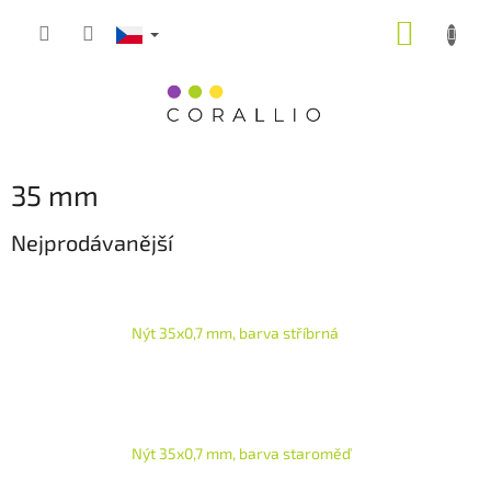
Přejít
NÁKUP
na
obsah
KOŠÍK
35 mm
Nejprodávanější
Nýt 35x0,7 mm, barva stříbrná
Nýt 35x0,7 mm, barva staroměď