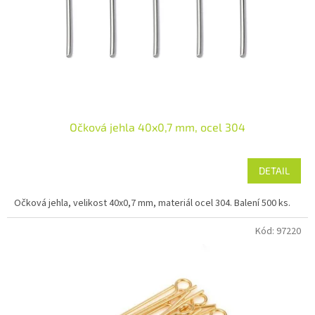
o
d
u
k
t
ů
Očková jehla 40x0,7 mm, ocel 304
DETAIL
Očková jehla, velikost 40x0,7 mm, materiál ocel 304. Balení 500 ks.
Kód:
97220