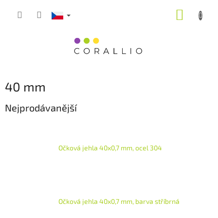
Přejít
NÁKUP
na
obsah
KOŠÍK
40 mm
Nejprodávanější
Očková jehla 40x0,7 mm, ocel 304
Očková jehla 40x0,7 mm, barva stříbrná