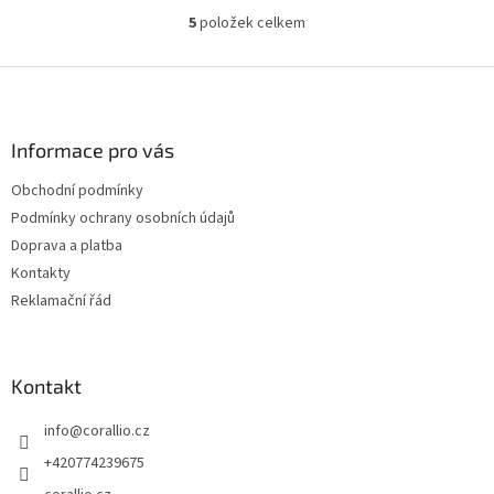
5
položek celkem
O
v
l
Z
á
á
d
p
a
a
Informace pro vás
c
t
í
Obchodní podmínky
í
p
Podmínky ochrany osobních údajů
r
v
Doprava a platba
k
Kontakty
y
Reklamační řád
v
ý
p
i
Kontakt
s
u
info
@
corallio.cz
+420774239675