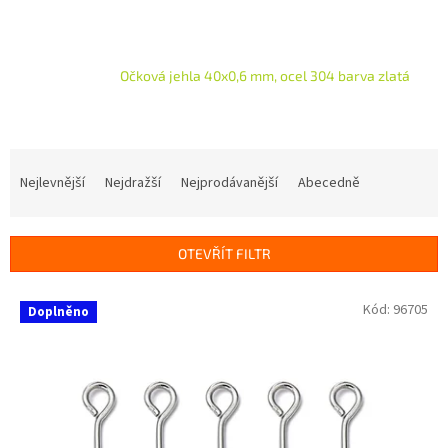
Očková jehla 40x0,6 mm, ocel 304 barva zlatá
Ř
a
Nejlevnější
Nejdražší
Nejprodávanější
Abecedně
z
e
n
OTEVŘÍT FILTR
í
p
V
Kód:
96705
r
Doplněno
ý
o
p
d
i
u
s
k
p
t
r
ů