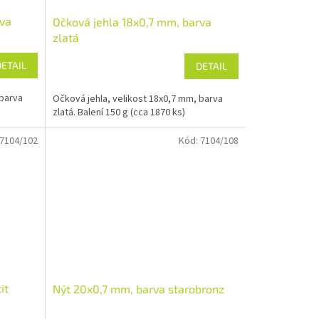
rva
Očková jehla 18x0,7 mm, barva
zlatá
DETAIL
DETAIL
 barva
Očková jehla, velikost 18x0,7 mm, barva
zlatá. Balení 150 g (cca 1870 ks)
7104/102
Kód:
7104/108
it
Nýt 20x0,7 mm, barva starobronz