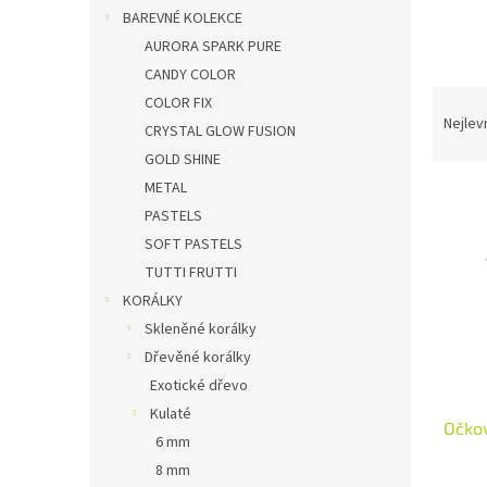
n
BAREVNÉ KOLEKCE
e
AURORA SPARK PURE
l
CANDY COLOR
Ř
COLOR FIX
a
Nejlev
CRYSTAL GLOW FUSION
z
GOLD SHINE
e
METAL
V
n
ý
í
PASTELS
p
p
SOFT PASTELS
i
r
TUTTI FRUTTI
s
o
KORÁLKY
p
d
Skleněné korálky
r
u
Dřevěné korálky
o
k
d
t
Exotické dřevo
u
ů
Kulaté
Očkov
k
6 mm
t
8 mm
ů