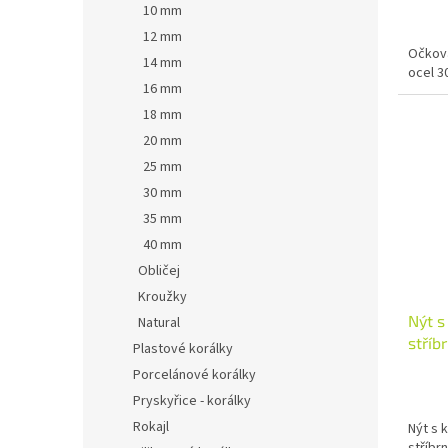
10 mm
12 mm
Očková
14 mm
ocel 30
16 mm
18 mm
20 mm
25 mm
30 mm
35 mm
40 mm
Obličej
Kroužky
Nýt s
Natural
stříb
Plastové korálky
Porcelánové korálky
Pryskyřice - korálky
Rokajl
Nýt s 