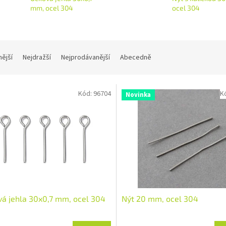
mm, ocel 304
ocel 304
nější
Nejdražší
Nejprodávanější
Abecedně
Kód:
96704
K
Novinka
á jehla 30x0,7 mm, ocel 304
Nýt 20 mm, ocel 304