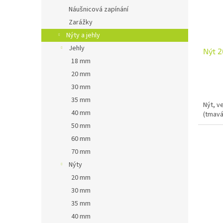
Náušnicová zapínání
Zarážky
Nýty a jehly
Jehly
Nýt 2
18 mm
20 mm
30 mm
35 mm
Nýt, v
40 mm
(tmavá)
50 mm
60 mm
70 mm
Nýty
20 mm
30 mm
35 mm
40 mm