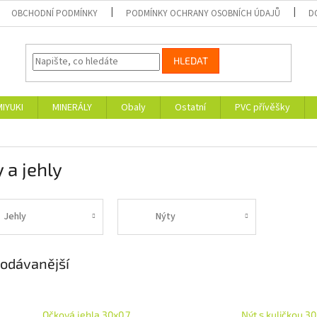
OBCHODNÍ PODMÍNKY
PODMÍNKY OCHRANY OSOBNÍCH ÚDAJŮ
D
HLEDAT
MIYUKI
MINERÁLY
Obaly
Ostatní
PVC přívěšky
 a jehly
Jehly
Nýty
odávanější
Očková jehla 30x0,7
Nýt s kuličkou 3