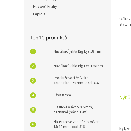
Kovové kruhy
Lepidla
Očková
zlatá. 
Top 10 produktů
Navlékací jehla Big Eye 58 mm
Navlékací jehla Big Eye 126 mm
Prodlužovací řetízek s
karabinkou 50 mm, ocel 304
Láva 8 mm
Nýt 3
Elastické vlákno 0,6 mm,
bezbarvé (návin 15m)
Náušnicové zapínání s očkem
15x10 mm, ocel 316L
Nýt, v