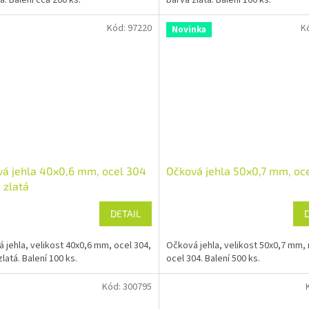
á. Balení cca 200 ks.
barva zlatá. Balení 100 ks.
Kód:
97220
K
Novinka
á jehla 40x0,6 mm, ocel 304
Očková jehla 50x0,7 mm, oc
 zlatá
DETAIL
 jehla, velikost 40x0,6 mm, ocel 304,
Očková jehla, velikost 50x0,7 mm, 
latá. Balení 100 ks.
ocel 304. Balení 500 ks.
Kód:
300795