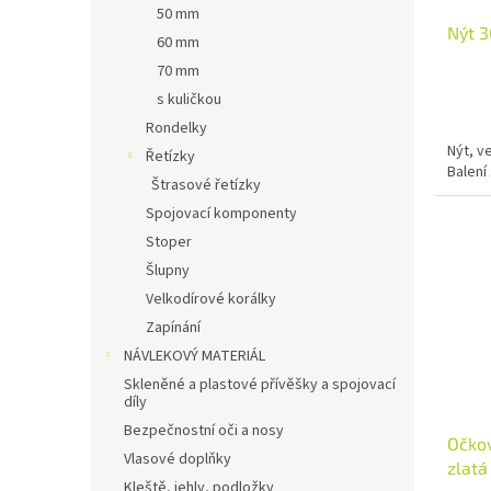
50 mm
Nýt 3
60 mm
70 mm
s kuličkou
Rondelky
Nýt, v
Řetízky
Balení 
Štrasové řetízky
Spojovací komponenty
Stoper
Šlupny
Velkodírové korálky
Zapínání
NÁVLEKOVÝ MATERIÁL
Skleněné a plastové přívěšky a spojovací
díly
Bezpečnostní oči a nosy
Očkov
Vlasové doplňky
zlatá
Kleště, jehly, podložky