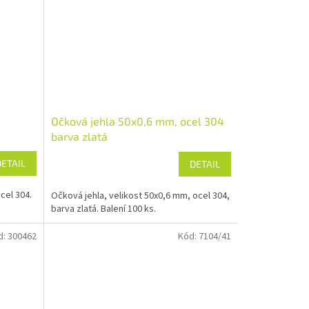
Očková jehla 50x0,6 mm, ocel 304
barva zlatá
DETAIL
DETAIL
cel 304.
Očková jehla, velikost 50x0,6 mm, ocel 304,
barva zlatá. Balení 100 ks.
d:
300462
Kód:
7104/41