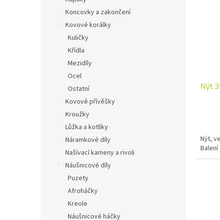
Koncovky a zakončení
Kovové korálky
Kuličky
Křídla
Mezidíly
Ocel
Nýt 3
Ostatní
Kovové přívěšky
Kroužky
Lůžka a kotlíky
Nýt, v
Náramkové díly
Balení 
Našívací kameny a rivoli
Náušnicové díly
Puzety
Afroháčky
Kreole
Náušnicové háčky