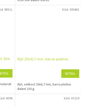
ocel 304. Balení 500 ks.
ód:
98511
Kód:
300461
el 304
Nýt 20x0,7 mm, barva platina
DETAIL
DETAIL
materiál
Nýt, velikost 20x0,7 mm, barva platina.
Balení 150 g.
Kód:
6596
Kód:
97219