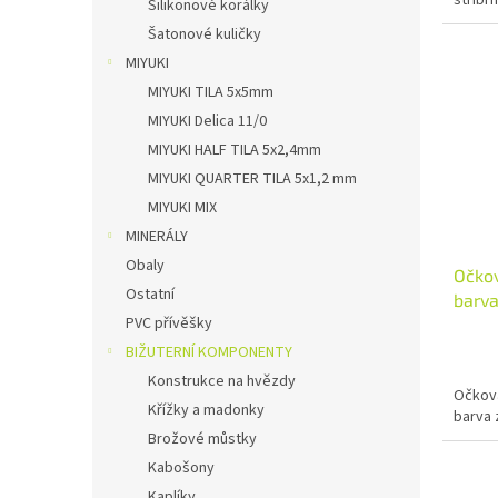
stříbrn
Silikonové korálky
Šatonové kuličky
MIYUKI
MIYUKI TILA 5x5mm
MIYUKI Delica 11/0
MIYUKI HALF TILA 5x2,4mm
MIYUKI QUARTER TILA 5x1,2 mm
MIYUKI MIX
MINERÁLY
Obaly
Očkov
Ostatní
barva
PVC přívěšky
BIŽUTERNÍ KOMPONENTY
Konstrukce na hvězdy
Očková
Křížky a madonky
barva z
Brožové můstky
Kabošony
Kaplíky