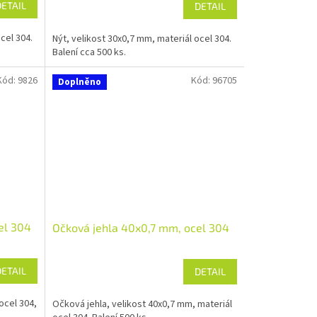
DETAIL
DETAIL
cel 304.
Nýt, velikost 30x0,7 mm, materiál ocel 304.
Balení cca 500 ks.
Kód:
9826
Kód:
96705
Doplněno
el 304
Očková jehla 40x0,7 mm, ocel 304
DETAIL
DETAIL
ocel 304,
Očková jehla, velikost 40x0,7 mm, materiál