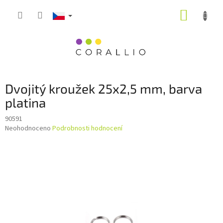
Přejít
NÁKUP
na
obsah
KOŠÍK
Dvojitý kroužek 25x2,5 mm, barva
platina
90591
Průměrné
Neohodnoceno
Podrobnosti hodnocení
hodnocení
produktu
je
0,0
z
5
hvězdiček.