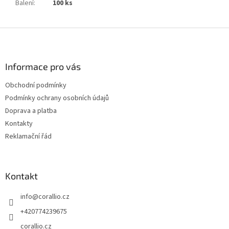
Balení
:
100 ks
Z
á
p
a
Informace pro vás
t
Obchodní podmínky
í
Podmínky ochrany osobních údajů
Doprava a platba
Kontakty
Reklamační řád
Kontakt
info
@
corallio.cz
+420774239675
corallio.cz