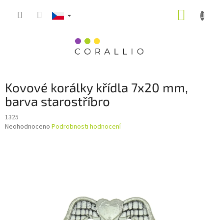
Přejít
NÁKUP
na
obsah
KOŠÍK
Kovové korálky křídla 7x20 mm,
barva starostříbro
1325
Průměrné
Neohodnoceno
Podrobnosti hodnocení
hodnocení
produktu
je
0,0
z
5
hvězdiček.