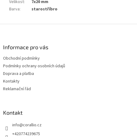
Velikost
:
7x20 mm
Barva
:
starostříbro
Z
á
p
a
Informace pro vás
t
Obchodní podmínky
í
Podmínky ochrany osobních údajů
Doprava a platba
Kontakty
Reklamační řád
Kontakt
info
@
corallio.cz
+420774239675