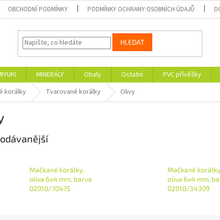
OBCHODNÍ PODMÍNKY
PODMÍNKY OCHRANY OSOBNÍCH ÚDAJŮ
D
HLEDAT
MIYUKI
MINERÁLY
Obaly
Ostatní
PVC přívěšky
 korálky
Tvarované korálky
Olivy
y
odávanější
Mačkané korálky,
Mačkané korálky
oliva 6x4 mm, barva
oliva 6x4 mm, ba
02010/70475
02010/34309