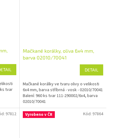
 mm,
Mačkané korálky, oliva 6x4 mm,
barva 02010/70041
DETAIL
DETAIL
likosti
Mačkané korálky ve tvaru olivy o velikosti
ks tvar
6x4 mm, barva stříbrná - vosk - 02010/70041
Balení: 960 ks tvar 111-290002/6x4, barva
02010/70041
ód:
97812
Kód:
97864
Vyrobeno v ČR