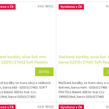
Kód:
98021
K
beno v ČR
Vyrobeno v ČR
né korálky, oliva 6x4 mm,
Mačkané korálky, oliva 6x4
 02010/27402 Soft Pastels
barva 02010/27465 Soft Pas
DETAIL
é korálky ve tvaru olivy o velikosti
Mačkané korálky ve tvaru olivy o ve
, barva bílá - 02010/27402 SOFT
6x4 mm, barva mint - 02010/2746
S Balení: 600 ks tvar 111-
PASTELS Balení: 600 ks tvar 111-
/6x4, barva 02010/27402
290002/6x4, barva 02010/27465
Kód:
98020
K
beno v ČR
Vyrobeno v ČR