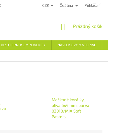
CZK
Čeština
OPRAVA A PLATBA
KONTAKTY
REKLAMAČNÍ ŘÁD
Přihlášení
NÁKUPNÍ
Prázdný košík
KOŠÍK
BIŽUTERNÍ KOMPONENTY
NÁVLEKOVÝ MATERIÁL
Skleněné a pl
Mačkané korálky,
,
oliva 6x4 mm, barva
rva
02010/MIX Soft
Pastels