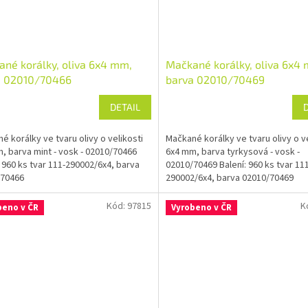
né korálky, oliva 6x4 mm,
Mačkané korálky, oliva 6x4
a 02010/70466
barva 02010/70469
DETAIL
é korálky ve tvaru olivy o velikosti
Mačkané korálky ve tvaru olivy o ve
, barva mint - vosk - 02010/70466
6x4 mm, barva tyrkysová - vosk -
: 960 ks tvar 111-290002/6x4, barva
02010/70469 Balení: 960 ks tvar 11
/70466
290002/6x4, barva 02010/70469
Kód:
97815
K
beno v ČR
Vyrobeno v ČR