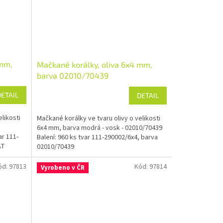
 mm,
Mačkané korálky, oliva 6x4 mm,
barva 02010/70439
DETAIL
DETAIL
likosti
Mačkané korálky ve tvaru olivy o velikosti
6x4 mm, barva modrá - vosk - 02010/70439
ar 111-
Balení: 960 ks tvar 111-290002/6x4, barva
AT
02010/70439
ód:
97813
Kód:
97814
Vyrobeno v ČR