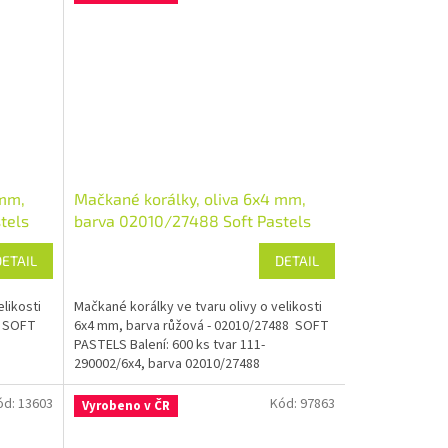
 mm,
Mačkané korálky, oliva 6x4 mm,
tels
barva 02010/27488 Soft Pastels
DETAIL
DETAIL
likosti
Mačkané korálky ve tvaru olivy o velikosti
5 SOFT
6x4 mm, barva růžová - 02010/27488 SOFT
PASTELS Balení: 600 ks tvar 111-
290002/6x4, barva 02010/27488
ód:
13603
Kód:
97863
Vyrobeno v ČR