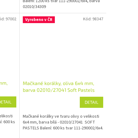
a
Balení: 1200 ks tvar 111-290002/6x4, barva
02010/34309
ód:
97002
Kód:
98347
Vyrobeno v ČR
 mm,
Mačkané korálky, oliva 6x4 mm,
barva 02010/27041 Soft Pastels
DETAIL
DETAIL
likosti
Mačkané korálky ve tvaru olivy o velikosti
í: 600 ks
6x4 mm, barva bílá - 02010/27041 SOFT
PASTELS Balení: 600 ks tvar 111-290002/6x4.