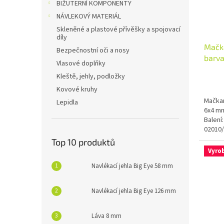
BIŽUTERNÍ KOMPONENTY
NÁVLEKOVÝ MATERIÁL
Skleněné a plastové přívěšky a spojovací
díly
Mačka
Bezpečnostní oči a nosy
barv
Vlasové doplňky
Kleště, jehly, podložky
Kovové kruhy
Mačkan
Lepidla
6x4 mm
Balení
02010
Top 10 produktů
Vyro
Navlékací jehla Big Eye 58 mm
Navlékací jehla Big Eye 126 mm
Láva 8 mm