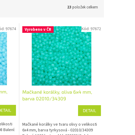
23
položek celkem
ód:
97674
Kód:
97672
Vyrobeno v ČR
 mm,
Mačkané korálky, oliva 6x4 mm,
barva 02010/34309
DETAIL
DETAIL
likosti
Mačkané korálky ve tvaru olivy o velikosti
8 Balení:
6x4 mm, barva tyrkysová - 02010/34309