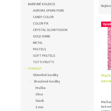
Ř
n
BAREVNÉ KOLEKCE
a
Nejlev
e
z
AURORA SPARK PURE
l
e
CANDY COLOR
V
n
COLOR FIX
Vyro
ý
í
CRYSTAL GLOW FUSION
p
p
GOLD SHINE
i
r
METAL
s
o
p
d
PASTELS
r
u
SOFT PASTELS
o
k
TUTTI FRUTTI
d
t
KORÁLKY
u
ů
Skleněné korálky
Mačka
k
barv
t
Broušené korálky
ů
Hruška
Oliva
Slavík
Mačkan
6x4 mm
3 mm