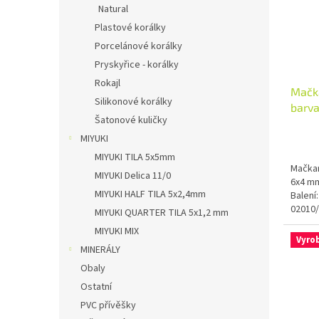
Natural
Plastové korálky
Porcelánové korálky
Pryskyřice - korálky
Rokajl
Mačka
Silikonové korálky
barv
Šatonové kuličky
MIYUKI
MIYUKI TILA 5x5mm
Mačkan
MIYUKI Delica 11/0
6x4 mm
MIYUKI HALF TILA 5x2,4mm
Balení
02010
MIYUKI QUARTER TILA 5x1,2 mm
MIYUKI MIX
Vyro
MINERÁLY
Obaly
Ostatní
PVC přívěšky