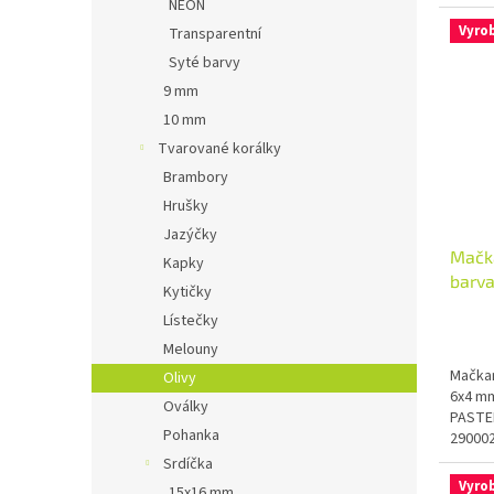
NEON
Vyro
Transparentní
Syté barvy
9 mm
10 mm
Tvarované korálky
Brambory
Hrušky
Jazýčky
Mačka
Kapky
barva
Kytičky
Lístečky
Melouny
Mačkan
Olivy
6x4 mm
Oválky
PASTEL
Pohanka
290002
Srdíčka
Vyro
15x16 mm