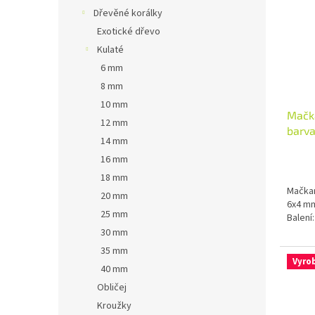
Dřevěné korálky
Exotické dřevo
Kulaté
6 mm
8 mm
10 mm
Mačka
12 mm
barva
14 mm
16 mm
18 mm
Mačkan
20 mm
6x4 mm
25 mm
Balení
30 mm
35 mm
Vyro
40 mm
Obličej
Kroužky