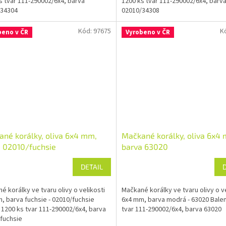
s tvar 111-290002/6x4, barva
1200 ks tvar 111-290002/6x4, barv
/34304
02010/34308
Kód:
97675
K
beno v ČR
Vyrobeno v ČR
né korálky, oliva 6x4 mm,
Mačkané korálky, oliva 6x4
 02010/fuchsie
barva 63020
DETAIL
é korálky ve tvaru olivy o velikosti
Mačkané korálky ve tvaru olivy o ve
, barva fuchsie - 02010/fuchsie
6x4 mm, barva modrá - 63020 Balen
: 1200 ks tvar 111-290002/6x4, barva
tvar 111-290002/6x4, barva 63020
fuchsie