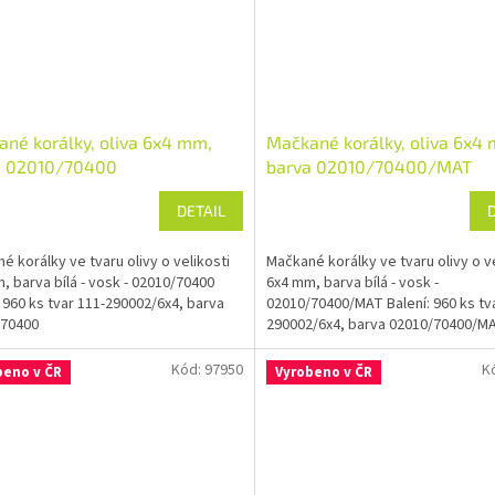
né korálky, oliva 6x4 mm,
Mačkané korálky, oliva 6x4
a 02010/70400
barva 02010/70400/MAT
DETAIL
é korálky ve tvaru olivy o velikosti
Mačkané korálky ve tvaru olivy o ve
, barva bílá - vosk - 02010/70400
6x4 mm, barva bílá - vosk -
: 960 ks tvar 111-290002/6x4, barva
02010/70400/MAT Balení: 960 ks tv
/70400
290002/6x4, barva 02010/70400/M
Kód:
97950
K
beno v ČR
Vyrobeno v ČR