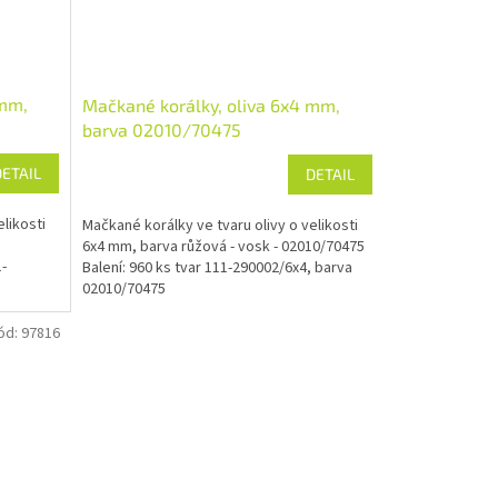
 mm,
Mačkané korálky, oliva 6x4 mm,
barva 02010/70475
DETAIL
DETAIL
likosti
Mačkané korálky ve tvaru olivy o velikosti
6x4 mm, barva růžová - vosk - 02010/70475
1-
Balení: 960 ks tvar 111-290002/6x4, barva
02010/70475
ód:
97816