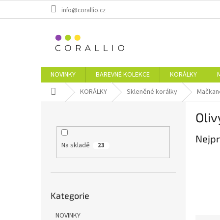
Přejít
info@corallio.cz
na
obsah
NOVINKY
BAREVNÉ KOLEKCE
KORÁLKY
Domů
KORÁLKY
Skleněné korálky
Mačkané
P
Oliv
o
s
Nejpr
t
Na skladě
23
r
a
n
n
Přeskočit
í
Kategorie
kategorie
p
a
NOVINKY