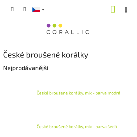
Přejít
NÁKUP
na
obsah
KOŠÍK
České broušené korálky
Nejprodávanější
České broušené korálky, mix - barva modrá
České broušené korálky, mix - barva šedá