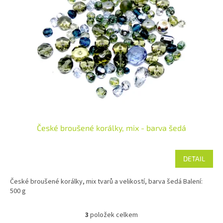
České broušené korálky, mix - barva šedá
DETAIL
České broušené korálky, mix tvarů a velikostí, barva šedá Balení:
500 g
3
položek celkem
O