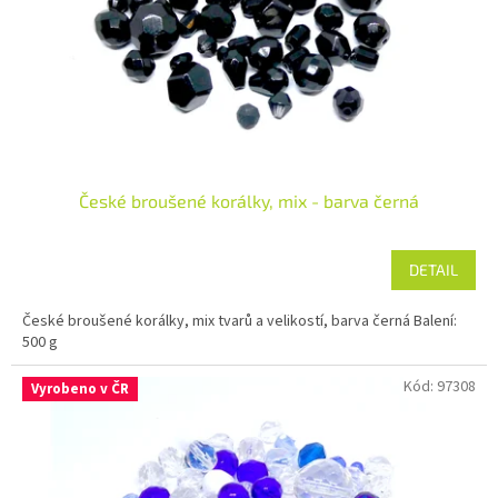
o
d
u
k
t
ů
České broušené korálky, mix - barva černá
DETAIL
České broušené korálky, mix tvarů a velikostí, barva černá Balení:
500 g
Kód:
97308
Vyrobeno v ČR