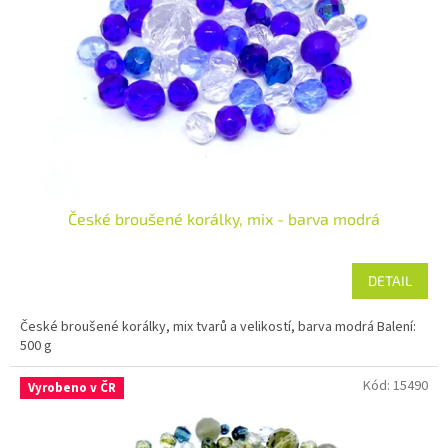
České broušené korálky, mix - barva modrá
DETAIL
České broušené korálky, mix tvarů a velikostí, barva modrá Balení:
500 g
Kód:
15490
Vyrobeno v ČR