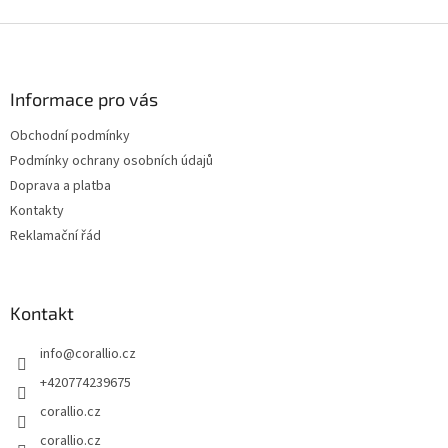
v
l
Z
á
á
d
p
a
a
Informace pro vás
c
t
í
Obchodní podmínky
í
p
Podmínky ochrany osobních údajů
r
v
Doprava a platba
k
Kontakty
y
Reklamační řád
v
ý
p
i
Kontakt
s
u
info
@
corallio.cz
+420774239675
corallio.cz
corallio.cz