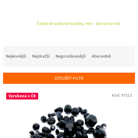
České broušené korálky, mix - barva černá
Ř
a
Nejlevnější
Nejdražší
Nejprodávanější
Abecedně
z
e
n
OTEVŘÍT FILTR
í
p
V
Kód:
97313
r
Vyrobeno v ČR
ý
o
p
d
i
u
s
k
p
t
r
ů