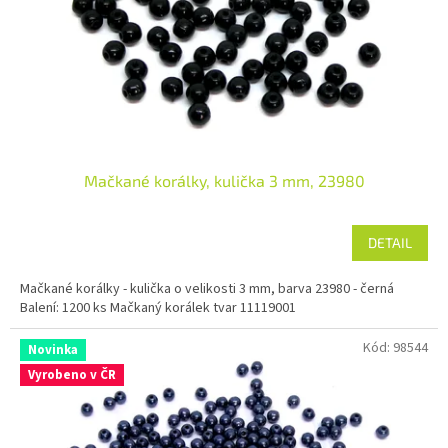
o
d
u
k
t
ů
Mačkané korálky, kulička 3 mm, 23980
DETAIL
Mačkané korálky - kulička o velikosti 3 mm, barva 23980 - černá
Balení: 1200 ks Mačkaný korálek tvar 11119001
Kód:
98544
Novinka
Vyrobeno v ČR