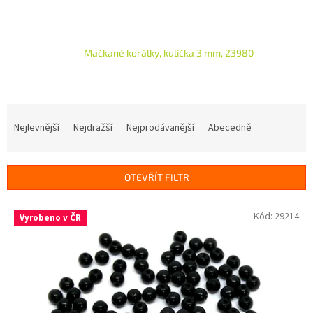
Mačkané korálky, kulička 3 mm, 23980
Ř
a
Nejlevnější
Nejdražší
Nejprodávanější
Abecedně
z
e
n
OTEVŘÍT FILTR
í
p
V
Kód:
29214
r
Vyrobeno v ČR
ý
o
p
d
i
u
s
k
p
t
r
ů