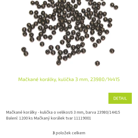
Mačkané korálky, kulička 3 mm, 23980/14415
DETAIL
Mačkané korálky - kulička o velikosti 3 mm, barva 23980/14415
Balení: 1200 ks Mačkaný korálek tvar 11119001
3
položek celkem
O