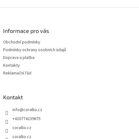
v
l
Z
á
á
d
p
a
a
Informace pro vás
c
t
í
Obchodní podmínky
í
p
Podmínky ochrany osobních údajů
r
v
Doprava a platba
k
Kontakty
y
Reklamační řád
v
ý
p
i
Kontakt
s
u
info
@
corallio.cz
+420774239675
corallio.cz
corallio.cz