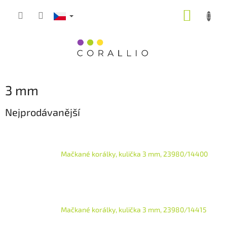
Přejít
NÁKUP
na
obsah
KOŠÍK
3 mm
Nejprodávanější
Mačkané korálky, kulička 3 mm, 23980/14400
Mačkané korálky, kulička 3 mm, 23980/14415