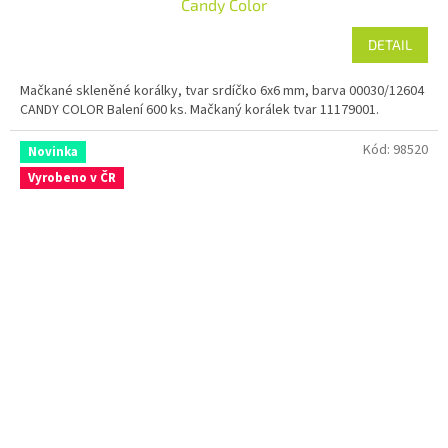
Candy Color
DETAIL
Mačkané skleněné korálky, tvar srdíčko 6x6 mm, barva 00030/12604
CANDY COLOR Balení 600 ks. Mačkaný korálek tvar 11179001.
Kód:
98520
Novinka
Vyrobeno v ČR