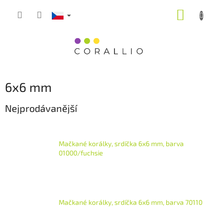
Přejít
NÁKUP
na
obsah
KOŠÍK
6x6 mm
Nejprodávanější
Mačkané korálky, srdíčka 6x6 mm, barva
01000/fuchsie
Mačkané korálky, srdíčka 6x6 mm, barva 70110