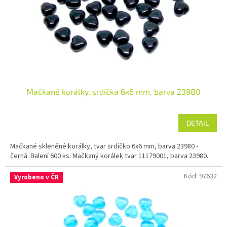
o
d
u
k
t
ů
Mačkané korálky, srdíčka 6x6 mm, barva 23980
DETAIL
Mačkané skleněné korálky, tvar srdíčko 6x6 mm, barva 23980 -
černá. Balení 600 ks. Mačkaný korálek tvar 11179001, barva 23980.
Kód:
97632
Vyrobeno v ČR