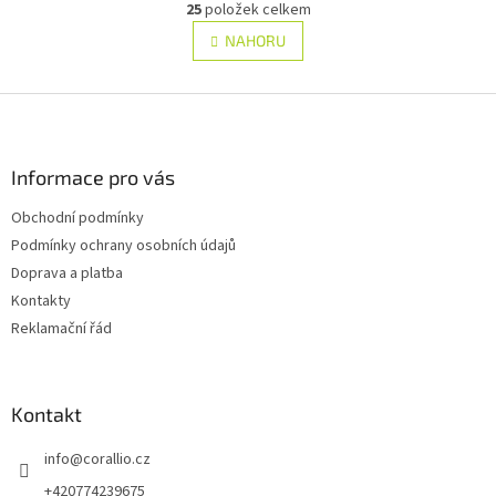
r
25
položek celkem
v
á
l
NAHORU
n
á
k
d
o
v
Z
a
á
c
á
n
í
p
í
p
a
Informace pro vás
r
t
v
Obchodní podmínky
í
k
Podmínky ochrany osobních údajů
y
v
Doprava a platba
ý
Kontakty
p
Reklamační řád
i
s
u
Kontakt
info
@
corallio.cz
+420774239675