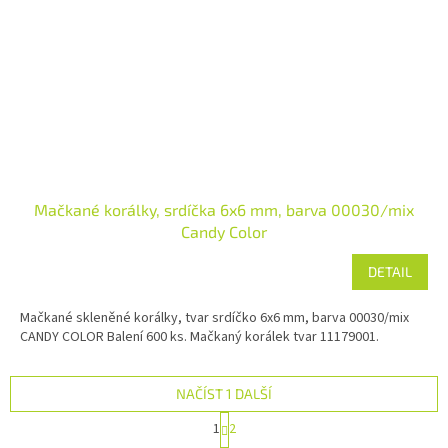
Mačkané korálky, srdíčka 6x6 mm, barva 00030/mix
Candy Color
DETAIL
Mačkané skleněné korálky, tvar srdíčko 6x6 mm, barva 00030/mix
CANDY COLOR Balení 600 ks. Mačkaný korálek tvar 11179001.
NAČÍST 1 DALŠÍ
S
1
2
t
O