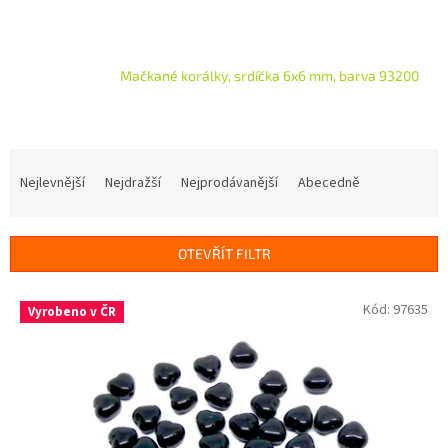
Mačkané korálky, srdíčka 6x6 mm, barva 93200
Ř
a
Nejlevnější
Nejdražší
Nejprodávanější
Abecedně
z
e
n
OTEVŘÍT FILTR
í
p
V
Kód:
97635
r
Vyrobeno v ČR
ý
o
p
d
i
u
s
k
p
t
r
ů