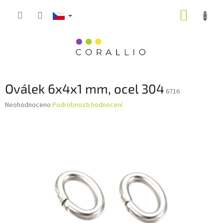
Přejít
NÁKUP
na
obsah
KOŠÍK
Oválek 6x4x1 mm, ocel 304
6716
Průměrné
Neohodnoceno
Podrobnosti hodnocení
hodnocení
produktu
je
0,0
z
5
hvězdiček.