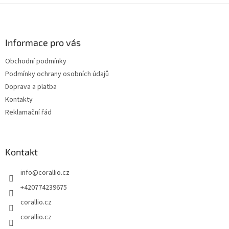
Z
á
p
a
Informace pro vás
t
Obchodní podmínky
í
Podmínky ochrany osobních údajů
Doprava a platba
Kontakty
Reklamační řád
Kontakt
info
@
corallio.cz
+420774239675
corallio.cz
corallio.cz