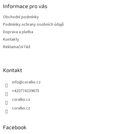
a
Informace pro vás
t
Obchodní podmínky
í
Podmínky ochrany osobních údajů
Doprava a platba
Kontakty
Reklamační řád
Kontakt
info
@
corallio.cz
+420774239675
corallio.cz
corallio.cz
Facebook