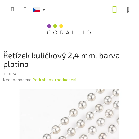
Přejít
NÁKUP
na
obsah
KOŠÍK
Řetízek kuličkový 2,4 mm, barva
platina
300874
Průměrné
Neohodnoceno
Podrobnosti hodnocení
hodnocení
produktu
je
0,0
z
5
hvězdiček.