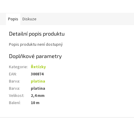
Popis
Diskuze
Detailní popis produktu
Popis produktu není dostupný
Doplňkové parametry
Kategorie
:
Řetízky
EAN
:
300874
Barva
:
platina
Barva
:
platina
Velikost
:
2,4 mm
Balení
:
10 m
Z
á
p