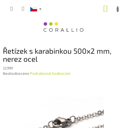
Přejít
NÁKUP
na
obsah
KOŠÍK
Řetízek s karabinkou 500x2 mm,
nerez ocel
21990
Průměrné
Neohodnoceno
Podrobnosti hodnocení
hodnocení
produktu
je
0,0
z
5
hvězdiček.