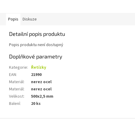
Popis
Diskuze
Detailní popis produktu
Popis produktu není dostupný
Doplňkové parametry
Kategorie
:
Řetízky
EAN
:
21990
Materiál
:
nerez ocel
Materiál
:
nerez ocel
Velikost
:
500x2,5 mm
Balení
:
20 ks
Z
á
p