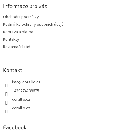
a
Informace pro vás
t
Obchodní podmínky
í
Podmínky ochrany osobních údajů
Doprava a platba
Kontakty
Reklamační řád
Kontakt
info
@
corallio.cz
+420774239675
corallio.cz
corallio.cz
Facebook