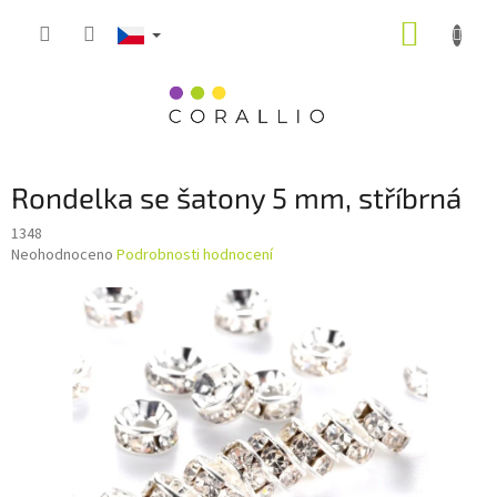
Přejít
NÁKUP
na
obsah
KOŠÍK
Rondelka se šatony 5 mm, stříbrná
1348
Průměrné
Neohodnoceno
Podrobnosti hodnocení
hodnocení
produktu
je
0,0
z
5
hvězdiček.