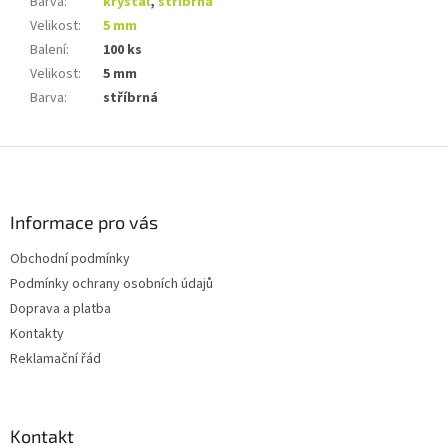
Barva
:
krystal
,
stříbrná
Velikost
:
5 mm
Balení
:
100 ks
Velikost
:
5 mm
Barva
:
stříbrná
Z
á
p
a
Informace pro vás
t
Obchodní podmínky
í
Podmínky ochrany osobních údajů
Doprava a platba
Kontakty
Reklamační řád
Kontakt