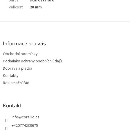
Barva
:
starostříbro
Velikost
:
20 mm
Z
á
p
a
Informace pro vás
t
Obchodní podmínky
í
Podmínky ochrany osobních údajů
Doprava a platba
Kontakty
Reklamační řád
Kontakt
info
@
corallio.cz
+420774239675