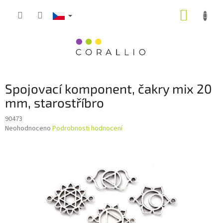
Přejít
NÁKUP
na
obsah
KOŠÍK
Spojovací komponent, čakry mix 20
mm, starostříbro
90473
Průměrné
Neohodnoceno
Podrobnosti hodnocení
hodnocení
produktu
je
0,0
z
5
hvězdiček.