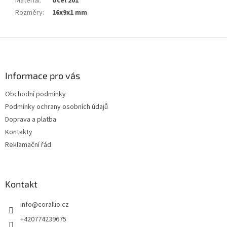
Materiál
:
ocel 201
Rozměry
:
16x9x1 mm
Z
á
p
a
Informace pro vás
t
Obchodní podmínky
í
Podmínky ochrany osobních údajů
Doprava a platba
Kontakty
Reklamační řád
Kontakt
info
@
corallio.cz
+420774239675