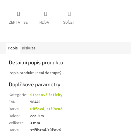
ZEPTAT SE
HLÍDAT
SDÍLET
Popis
Diskuze
Detailní popis produktu
Popis produktu není dostupný
Doplňkové parametry
Kategorie
:
Štrasové řetízky
EAN
:
98420
Barva
:
Růžová
,
stříbrná
Balení
:
cca 9 m
Velikost
:
3 mm
Barva
:
stříbrná/růžová