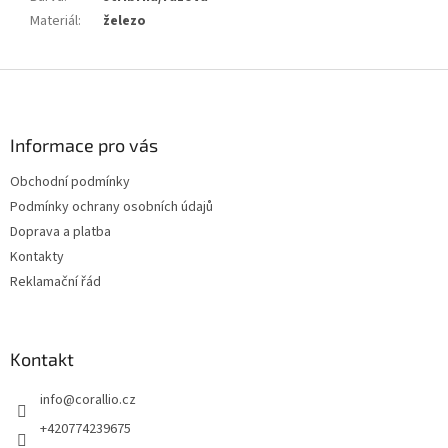
Materiál
:
železo
Z
á
p
a
Informace pro vás
t
Obchodní podmínky
í
Podmínky ochrany osobních údajů
Doprava a platba
Kontakty
Reklamační řád
Kontakt
info
@
corallio.cz
+420774239675