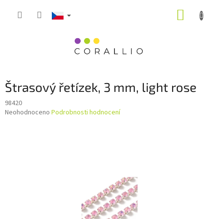
Přejít
NÁKUP
na
obsah
KOŠÍK
Štrasový řetízek, 3 mm, light rose
98420
Průměrné
Neohodnoceno
Podrobnosti hodnocení
hodnocení
produktu
je
0,0
z
5
hvězdiček.