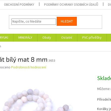
OBCHODNÍ PODMÍNKY
PODMÍNKY OCHRANY OSOBNÍCH ÚDAJŮ
D
HLEDAT
MIYUKI
MINERÁLY
Obaly
Ostatní
PVC přívěšky
m
át bílý mat 8 mm
3653
né
noceno
Podrobnosti hodnocení
ní
u
Skla
Můžeme d
Přírodní 
ek.
Korálky j