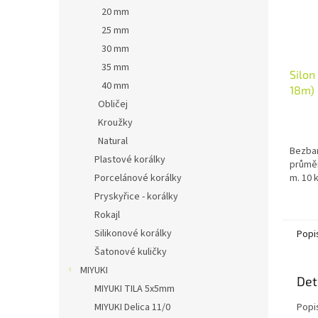
20 mm
25 mm
30 mm
35 mm
Silon
40 mm
18m)
Obličej
Kroužky
Natural
Bezbar
Plastové korálky
průměr
m. 10 k
Porcelánové korálky
Pryskyřice - korálky
Rokajl
Silikonové korálky
Popi
Šatonové kuličky
MIYUKI
Det
MIYUKI TILA 5x5mm
Popi
MIYUKI Delica 11/0