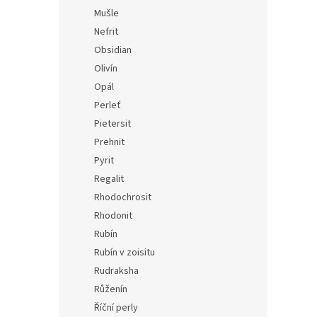
Mušle
Nefrit
Obsidian
Olivín
Opál
Perleť
Pietersit
Prehnit
Pyrit
Regalit
Rhodochrosit
Rhodonit
Rubín
Rubín v zoisitu
Rudraksha
Růženín
Říční perly