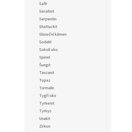
Safír
Serafinit
Serpentin
Shattuckit
Sluneční kámen
Sodalit
Sokolí oko
Spinel
Šungit
Tanzanit
Topaz
Turmalín
Tygří oko
Tyrkenit
Tyrkys
Unakit
Zirkon