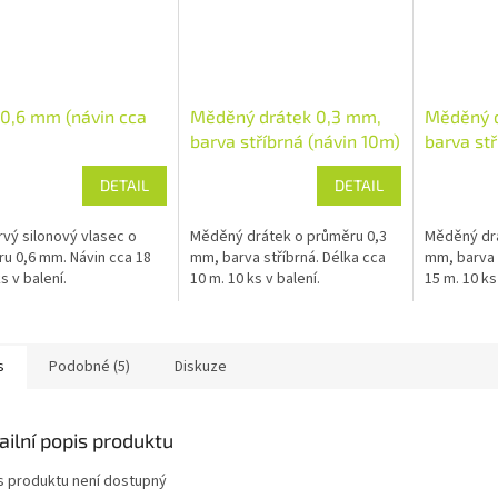
 0,6 mm (návin cca
Měděný drátek 0,3 mm,
Měděný d
barva stříbrná (návin 10m)
barva stř
15 m)
DETAIL
DETAIL
vý silonový vlasec o
Měděný drátek o průměru 0,3
Měděný drá
u 0,6 mm. Návin cca 18
mm, barva stříbrná. Délka cca
mm, barva s
s v balení.
10 m. 10 ks v balení.
15 m. 10 ks
s
Podobné (5)
Diskuze
ailní popis produktu
s produktu není dostupný