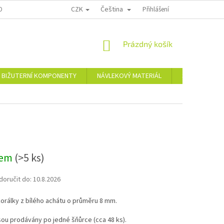
CZK
Čeština
OPRAVA A PLATBA
KONTAKTY
REKLAMAČNÍ ŘÁD
Přihlášení
NÁKUPNÍ
Prázdný košík
KOŠÍK
BIŽUTERNÍ KOMPONENTY
NÁVLEKOVÝ MATERIÁL
Skleněné a pl
dem
(>5 ks)
oručit do:
10.8.2026
korálky z bílého achátu o průměru 8 mm.
sou prodávány po jedné šňůrce (cca 48 ks).