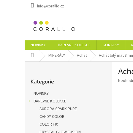
Přejít
info@corallio.cz
na
obsah
NOVINKY
BAREVNÉ KOLEKCE
KORÁLKY
Domů
MINERÁLY
Achát
Achát bílý mat 8 m
P
Ach
o
Přeskočit
s
Průměr
Neohod
Kategorie
kategorie
t
hodnoce
r
produkt
NOVINKY
a
je
BAREVNÉ KOLEKCE
0,0
n
z
AURORA SPARK PURE
n
5
í
CANDY COLOR
hvězdič
p
COLOR FIX
a
CRYSTAL GLOW FUSION