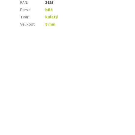
EAN
:
3653
Barva
:
bílá
Tvar
:
kulatý
Velikost
:
8 mm