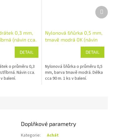
Další
produkt
rátek 0,3 mm,
Nylonová šňůrka 0,5 mm,
íbrná (návin cca.
tmavě modrá 0K (návin
cca. 90m)
DETAIL
DETAIL
tek o průměru 0,3
Nylonová šňůrka o průměru 0,5
tříbrná. Návin cca.
mm, barva tmavě modrá. Délka
 v balení.
cca 90 m. 1 ks v balení.
Doplňkové parametry
Kategorie
:
Achát