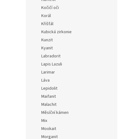
Kočičí oči
Korál
Křišťál
Kubická zirkonie
Kunzit
Kyanit
Labradorit
Lapis Lazuli
Larimar
Láva
Lepidolit
Maifanit
Malachit
Měsíční kámen
Mix
Mookait
Morganit