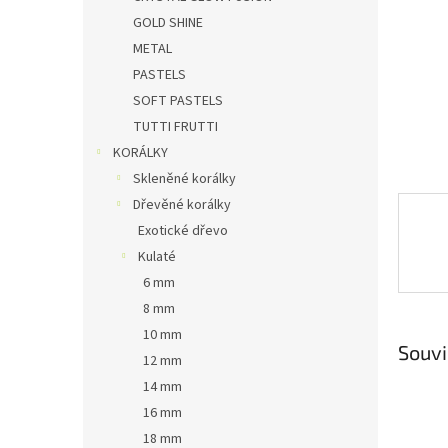
n
GOLD SHINE
e
METAL
l
PASTELS
SOFT PASTELS
TUTTI FRUTTI
KORÁLKY
Skleněné korálky
Dřevěné korálky
Exotické dřevo
Kulaté
6 mm
8 mm
10 mm
Souvi
12 mm
14 mm
16 mm
18 mm