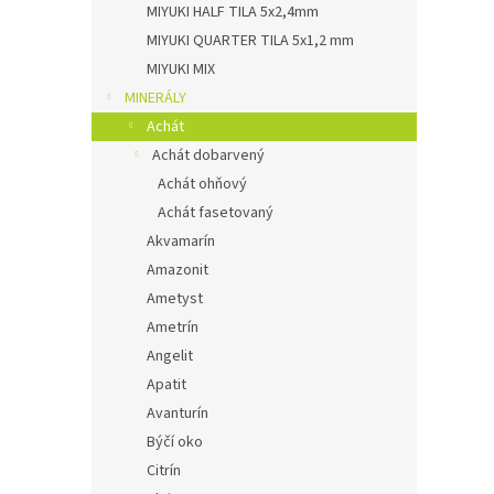
MIYUKI HALF TILA 5x2,4mm
MIYUKI QUARTER TILA 5x1,2 mm
MIYUKI MIX
MINERÁLY
Achát
Achát dobarvený
Achát ohňový
Achát fasetovaný
Akvamarín
Amazonit
Ametyst
Ametrín
Angelit
Apatit
Avanturín
Býčí oko
Citrín