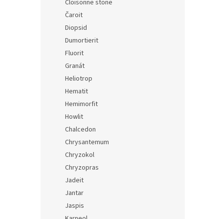
Cloisonne stone
Čaroit
Diopsid
Dumortierit
Fluorit
Granát
Heliotrop
Hematit
Hemimorfit
Howlit
Chalcedon
Chrysantemum
Chryzokol
Chryzopras
Jadeit
Jantar
Jaspis
Karneol