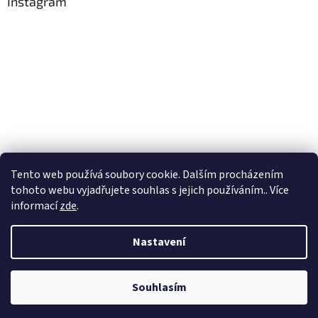
Instagram
Tento web používá soubory cookie. Dalším procházením
Sledovat na Instagramu
tohoto webu vyjadřujete souhlas s jejich používáním.. Více
informací
zde
.
Vytvořil Shoptet
Nastavení
Copyright 2026
Corallio
. Všechna práva vyhrazena.
Upravit
Souhlasím
nastavení cookies