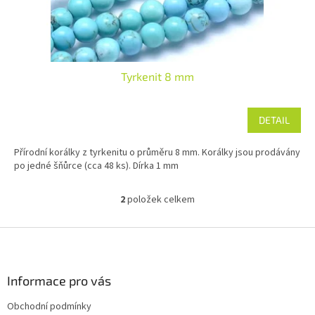
Tyrkenit 8 mm
DETAIL
Přírodní korálky z tyrkenitu o průměru 8 mm. Korálky jsou prodávány
po jedné šňůrce (cca 48 ks). Dírka 1 mm
2
položek celkem
O
v
l
Z
á
á
d
p
a
a
Informace pro vás
c
t
í
Obchodní podmínky
í
p