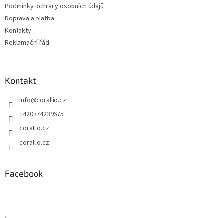
Podmínky ochrany osobních údajů
r
v
Doprava a platba
k
Kontakty
y
Reklamační řád
v
ý
p
i
Kontakt
s
u
info
@
corallio.cz
+420774239675
corallio.cz
corallio.cz
Facebook