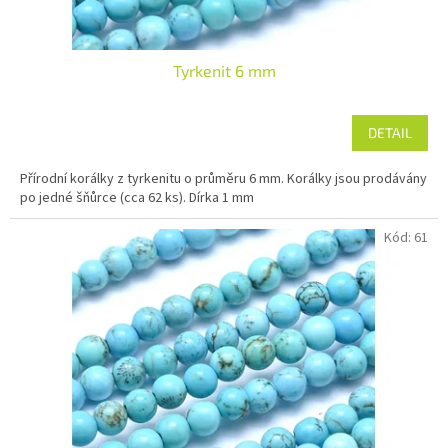
ů
Tyrkenit 6 mm
DETAIL
Přírodní korálky z tyrkenitu o průměru 6 mm. Korálky jsou prodávány
po jedné šňůrce (cca 62 ks). Dírka 1 mm
Kód:
61