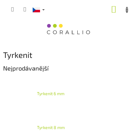
Přejít
NÁKUP
na
obsah
KOŠÍK
Tyrkenit
Nejprodávanější
Tyrkenit 6 mm
Tyrkenit 8 mm