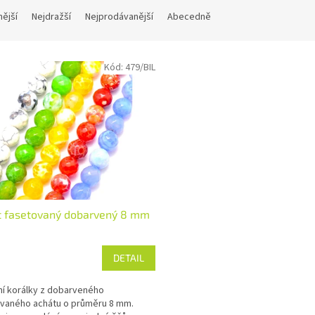
nější
Nejdražší
Nejprodávanější
Abecedně
Kód:
479/BIL
t fasetovaný dobarvený 8 mm
DETAIL
ní korálky z dobarveného
vaného achátu o průměru 8 mm.