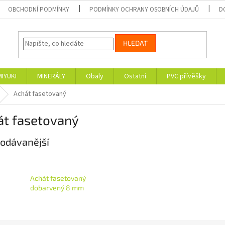
OBCHODNÍ PODMÍNKY
PODMÍNKY OCHRANY OSOBNÍCH ÚDAJŮ
D
HLEDAT
MIYUKI
MINERÁLY
Obaly
Ostatní
PVC přívěšky
Achát fasetovaný
át fasetovaný
odávanější
Achát fasetovaný
dobarvený 8 mm