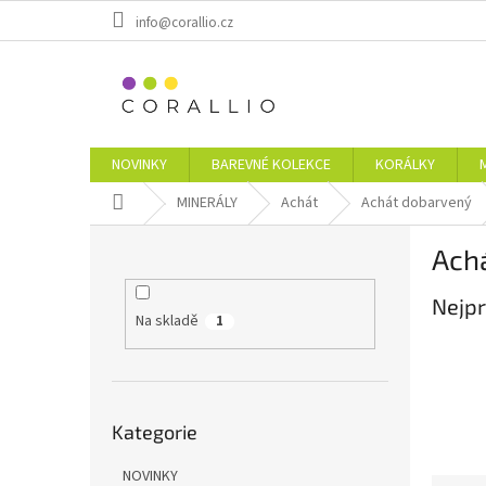
Přejít
info@corallio.cz
na
obsah
NOVINKY
BAREVNÉ KOLEKCE
KORÁLKY
Domů
MINERÁLY
Achát
Achát dobarvený
P
Ach
o
s
Nejpr
t
Na skladě
1
r
a
n
n
Přeskočit
í
Kategorie
kategorie
p
a
NOVINKY