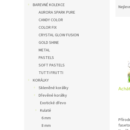
Ř
n
BAREVNÉ KOLEKCE
a
Nejlev
e
z
AURORA SPARK PURE
l
e
CANDY COLOR
V
n
COLOR FIX
ý
í
CRYSTAL GLOW FUSION
p
p
GOLD SHINE
i
r
METAL
s
o
p
d
PASTELS
r
u
SOFT PASTELS
o
k
TUTTI FRUTTI
d
t
KORÁLKY
u
ů
Skleněné korálky
Achá
k
t
Dřevěné korálky
ů
Exotické dřevo
Kulaté
6 mm
Přírod
faseto
8 mm