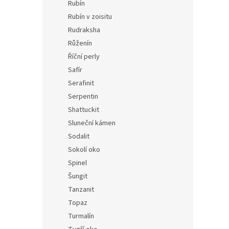
Rubín
Rubín v zoisitu
Rudraksha
Růženín
Říční perly
Safír
Serafinit
Serpentin
Shattuckit
Sluneční kámen
Sodalit
Sokolí oko
Spinel
Šungit
Tanzanit
Topaz
Turmalín