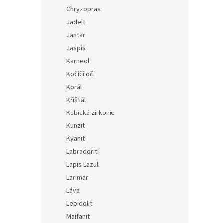
Chryzopras
Jadeit
Jantar
Jaspis
Karneol
Kočičí oči
Korál
Křišťál
Kubická zirkonie
Kunzit
Kyanit
Labradorit
Lapis Lazuli
Larimar
Láva
Lepidolit
Maifanit