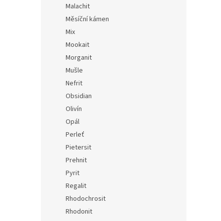
Malachit
Měsíční kámen
Mix
Mookait
Morganit
Mušle
Nefrit
Obsidian
Olivín
Opál
Perleť
Pietersit
Prehnit
Pyrit
Regalit
Rhodochrosit
Rhodonit