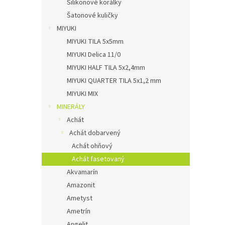
Silikonové korálky
Šatonové kuličky
MIYUKI
MIYUKI TILA 5x5mm
MIYUKI Delica 11/0
MIYUKI HALF TILA 5x2,4mm
MIYUKI QUARTER TILA 5x1,2 mm
MIYUKI MIX
MINERÁLY
Achát
Achát dobarvený
Achát ohňový
Achát fasetovaný
Akvamarín
Amazonit
Ametyst
Ametrín
Angelit