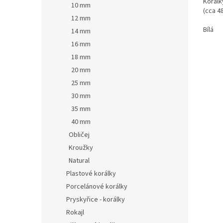
Korálk
10 mm
(cca 48
12 mm
Bílá
14 mm
16 mm
18 mm
20 mm
25 mm
30 mm
35 mm
40 mm
Obličej
Kroužky
Natural
Plastové korálky
Porcelánové korálky
Pryskyřice - korálky
Rokajl