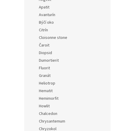
Apatit
Avanturín
Býčí oko
Citrín
Cloisonne stone
Čaroit
Diopsid
Dumortierit
Fluorit
Granát
Heliotrop
Hematit
Hemimorfit
Howlit
Chalcedon
Chrysantemum
Chryzokol