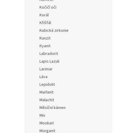
Kočičí oči
Korál
Křišťál
Kubická zirkonie
Kunzit
Kyanit
Labradorit
Lapis Lazuli
Larimar
Láva
Lepidolit
Maifanit
Malachit
Měsíční kámen
Mix
Mookait
Morganit