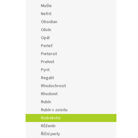
Mušle
Nefrit
Obsidian
Olivín
Opál
Perleť
Pietersit
Prehnit
Pyrit
Regalit
Rhodochrosit
Rhodonit
Rubín
Rubín v zoisitu
Rudraksha
Růženín
Říční perly