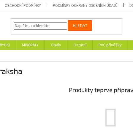
OBCHODNÍ PODMÍNKY
PODMÍNKY OCHRANY OSOBNÍCH ÚDAJŮ
D
HLEDAT
MIYUKI
MINERÁLY
Obaly
Ostatní
PVC přívěšky
raksha
Produkty teprve připra