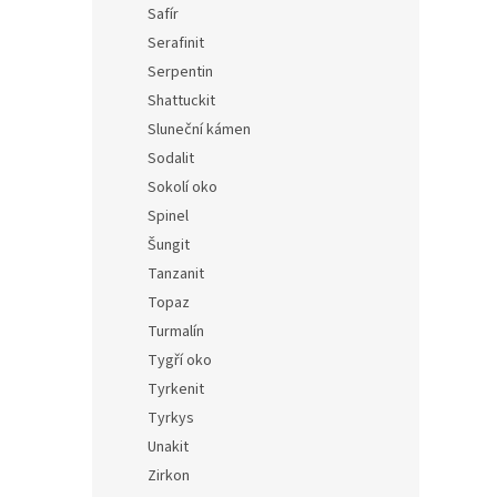
Safír
Serafinit
Serpentin
Shattuckit
Sluneční kámen
Sodalit
Sokolí oko
Spinel
Šungit
Tanzanit
Topaz
Turmalín
Tygří oko
Tyrkenit
Tyrkys
Unakit
Zirkon