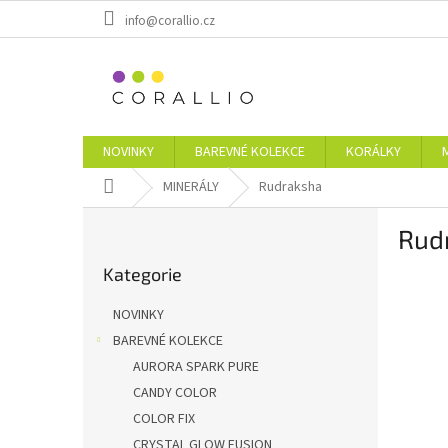
Přejít
info@corallio.cz
na
obsah
NOVINKY
BAREVNÉ KOLEKCE
KORÁLKY
Domů
MINERÁLY
Rudraksha
P
Rud
o
Přeskočit
s
Kategorie
kategorie
t
r
NOVINKY
a
BAREVNÉ KOLEKCE
n
AURORA SPARK PURE
n
í
CANDY COLOR
p
COLOR FIX
a
CRYSTAL GLOW FUSION