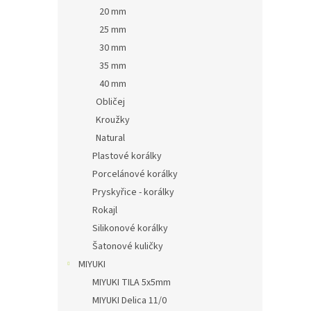
20 mm
25 mm
30 mm
35 mm
40 mm
Obličej
Kroužky
Natural
Plastové korálky
Porcelánové korálky
Pryskyřice - korálky
Rokajl
Silikonové korálky
Šatonové kuličky
MIYUKI
MIYUKI TILA 5x5mm
MIYUKI Delica 11/0