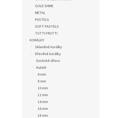
n
GOLD SHINE
e
METAL
l
PASTELS
SOFT PASTELS
TUTTI FRUTTI
KORÁLKY
Skleněné korálky
Dřevěné korálky
Exotické dřevo
Kulaté
6 mm
8 mm
10 mm
12 mm
14 mm
16 mm
18 mm