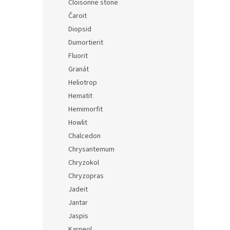
Cloisonne stone
Čaroit
Diopsid
Dumortierit
Fluorit
Granát
Heliotrop
Hematit
Hemimorfit
Howlit
Chalcedon
Chrysantemum
Chryzokol
Chryzopras
Jadeit
Jantar
Jaspis
Karneol