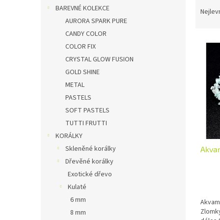
Ř
n
BAREVNÉ KOLEKCE
a
Nejlev
e
z
AURORA SPARK PURE
l
e
CANDY COLOR
V
n
COLOR FIX
ý
í
CRYSTAL GLOW FUSION
p
p
GOLD SHINE
i
r
METAL
s
o
p
d
PASTELS
r
u
SOFT PASTELS
o
k
TUTTI FRUTTI
d
t
KORÁLKY
u
ů
Skleněné korálky
Akva
k
t
Dřevěné korálky
ů
Exotické dřevo
Kulaté
6 mm
Akvama
Zlomky
8 mm