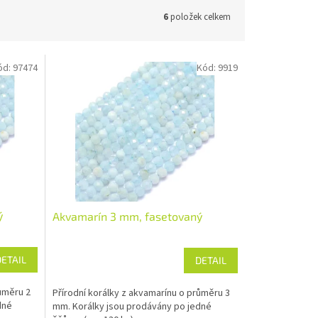
6
položek celkem
ód:
97474
Kód:
9919
ý
Akvamarín 3 mm, fasetovaný
DETAIL
DETAIL
růměru 2
Přírodní korálky z akvamarínu o průměru 3
dné
mm. Korálky jsou prodávány po jedné