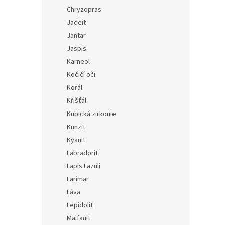
Chryzopras
Jadeit
Jantar
Jaspis
Karneol
Kočičí oči
Korál
Křišťál
Kubická zirkonie
Kunzit
Kyanit
Labradorit
Lapis Lazuli
Larimar
Láva
Lepidolit
Maifanit