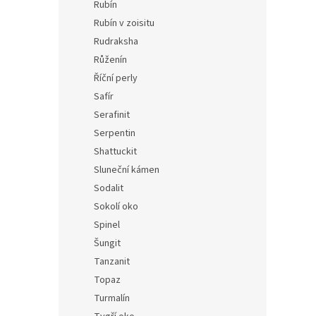
Rubín
Rubín v zoisitu
Rudraksha
Růženín
Říční perly
Safír
Serafinit
Serpentin
Shattuckit
Sluneční kámen
Sodalit
Sokolí oko
Spinel
Šungit
Tanzanit
Topaz
Turmalín