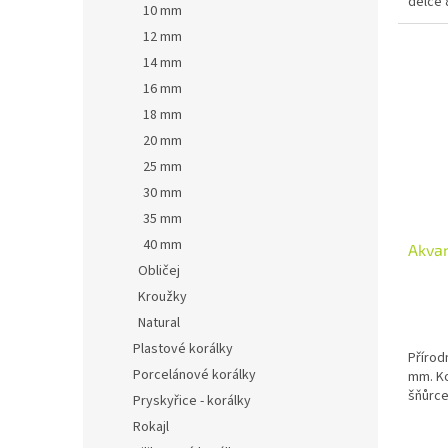
délce 
10 mm
12 mm
14 mm
16 mm
18 mm
20 mm
25 mm
30 mm
35 mm
40 mm
Akva
Obličej
Kroužky
Natural
Plastové korálky
Přírod
Porcelánové korálky
mm. Ko
šňůrce
Pryskyřice - korálky
Rokajl