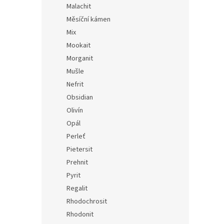
Malachit
Měsíční kámen
Mix
Mookait
Morganit
Mušle
Nefrit
Obsidian
Olivín
Opál
Perleť
Pietersit
Prehnit
Pyrit
Regalit
Rhodochrosit
Rhodonit