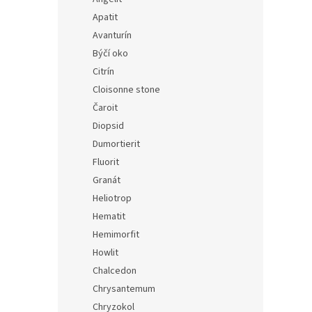
Apatit
Avanturín
Býčí oko
Citrín
Cloisonne stone
Čaroit
Diopsid
Dumortierit
Fluorit
Granát
Heliotrop
Hematit
Hemimorfit
Howlit
Chalcedon
Chrysantemum
Chryzokol