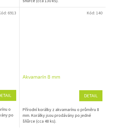
šňůrce (cca 130 ks).
Kód:
6913
Kód:
140
Akvamarín 8 mm
DETAIL
DETAIL
rínu o
Přírodní korálky z akvamarínu o průměru 8
vány po
mm. Korálky jsou prodávány po jedné
šňůrce (cca 48 ks).