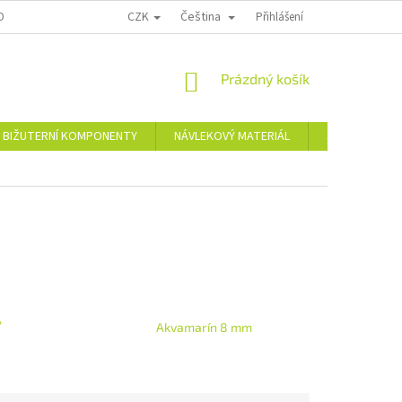
CZK
Čeština
OPRAVA A PLATBA
KONTAKTY
REKLAMAČNÍ ŘÁD
Přihlášení
NÁKUPNÍ
Prázdný košík
KOŠÍK
BIŽUTERNÍ KOMPONENTY
NÁVLEKOVÝ MATERIÁL
Skleněné a pl
,
Akvamarín 8 mm