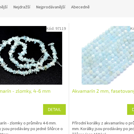
nější
Nejdražší
Nejprodávanější
Abecedně
Kód:
97119
K
marín - zlomky, 4-6 mm
Akvamarín 2 mm, fasetovan
DETAIL
rín - zlomky o průměru 4-6 mm.
Přírodní korálky z akvamarínu o p
 jsou prodávány po jedné šňůrce o
mm. Korálky jsou prodávány po je