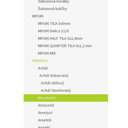
Silikonové korálky
Šatonové kuličky
MIYUKI
MIYUKI TILA 5x5mm
MIYUKI Delica 11/0
MIYUKI HALF TILA 5x2,4mm
MIYUKI QUARTER TILA 5x1,2 mm
MIYUKI MIX
MINERÁLY
Achát
Achát dobarvený
Achát ohňový
Achát fasetovaný
Akvamarín
Amazonit
Ametyst
Ametrín
Angelit