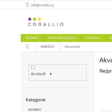
Přejít
info@corallio.cz
na
obsah
NOVINKY
BAREVNÉ KOLEKCE
KORÁLKY
Domů
MINERÁLY
Akvamarín
P
Akv
o
s
Nejpr
t
Na skladě
6
r
a
n
n
Přeskočit
í
Kategorie
kategorie
p
a
NOVINKY