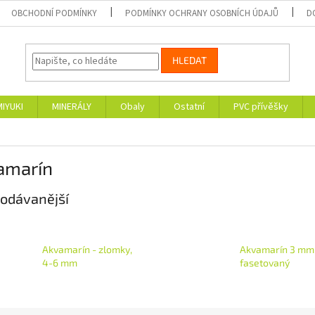
OBCHODNÍ PODMÍNKY
PODMÍNKY OCHRANY OSOBNÍCH ÚDAJŮ
D
HLEDAT
MIYUKI
MINERÁLY
Obaly
Ostatní
PVC přívěšky
amarín
odávanější
Akvamarín - zlomky,
Akvamarín 3 mm
4-6 mm
fasetovaný