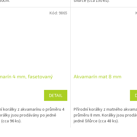
80cm.
šňůrce (cca 150 ks).
Kód:
9865
marín 4 mm, fasetovaný
Akvamarín mat 8 mm
DETAIL
ní korálky z akvamarínu o průměru 4
Přírodní korálky z matného akvama
rálky jsou prodávány po jedné
průměru 8 mm. Korálky jsou prodá
 (cca 96 ks).
jedné šňůrce (cca 48 ks).
O