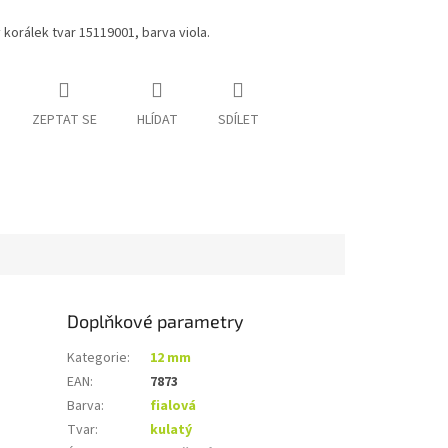
 korálek tvar
15119001
, barva viola.
ZEPTAT SE
HLÍDAT
SDÍLET
Doplňkové parametry
Kategorie
:
12 mm
EAN
:
7873
Barva
:
fialová
Tvar
:
kulatý