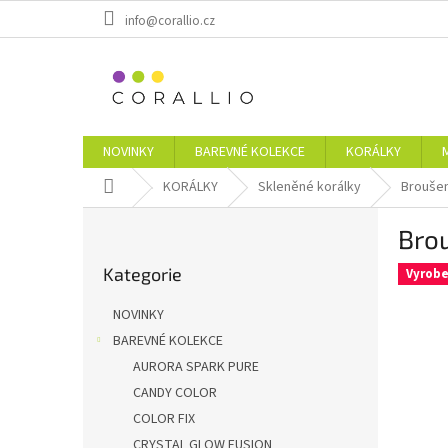
Přejít
info@corallio.cz
na
obsah
NOVINKY
BAREVNÉ KOLEKCE
KORÁLKY
Domů
KORÁLKY
Skleněné korálky
Broušen
P
Brou
o
Přeskočit
s
Kategorie
kategorie
Vyrobe
t
r
NOVINKY
a
BAREVNÉ KOLEKCE
n
AURORA SPARK PURE
n
í
CANDY COLOR
p
COLOR FIX
a
CRYSTAL GLOW FUSION