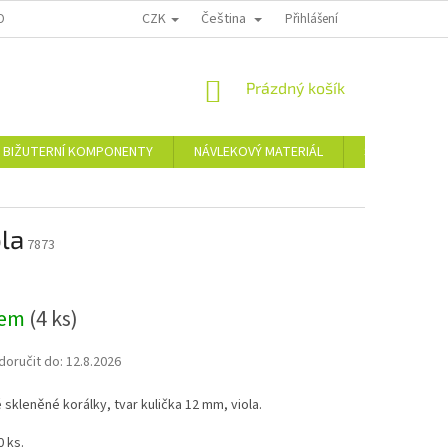
CZK
Čeština
OPRAVA A PLATBA
KONTAKTY
REKLAMAČNÍ ŘÁD
Přihlášení
NÁKUPNÍ
Prázdný košík
KOŠÍK
BIŽUTERNÍ KOMPONENTY
NÁVLEKOVÝ MATERIÁL
Skleněné a pl
ola
7873
dem
(4 ks)
oručit do:
12.8.2026
skleněné korálky, tvar kulička 12 mm, viola.
0 ks.