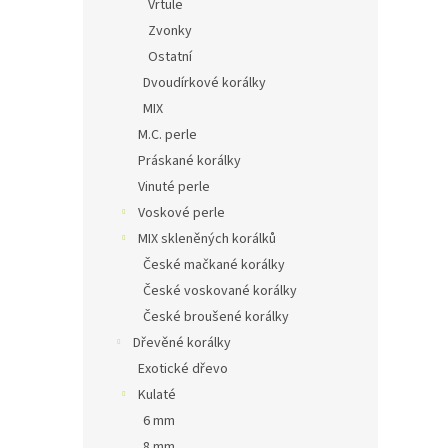
Vrtule
Zvonky
Ostatní
Dvoudírkové korálky
MIX
M.C. perle
Práskané korálky
Vinuté perle
Voskové perle
MIX skleněných korálků
České mačkané korálky
České voskované korálky
České broušené korálky
Dřevěné korálky
Exotické dřevo
Kulaté
6 mm
8 mm