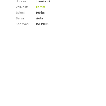
Úprava
:
broušené
Velikost
:
12 mm
Balení
:
100 ks
Barva
:
viola
Kód tvaru
:
15119001