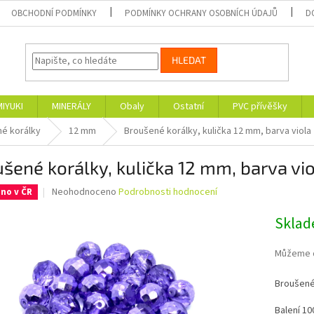
OBCHODNÍ PODMÍNKY
PODMÍNKY OCHRANY OSOBNÍCH ÚDAJŮ
D
HLEDAT
MIYUKI
MINERÁLY
Obaly
Ostatní
PVC přívěšky
é korálky
12 mm
Broušené korálky, kulička 12 mm, barva viola
šené korálky, kulička 12 mm, barva vi
Průměrné
Neohodnoceno
Podrobnosti hodnocení
no v ČR
hodnocení
produktu
Skla
je
0,0
Můžeme d
z
5
Broušené 
hvězdiček.
Balení 10