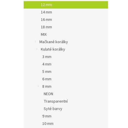
12 mm
14 mm
16 mm
18 mm
MIX
Mačkané korálky
Kulaté korálky
3 mm
4 mm
5 mm
6 mm
8 mm
NEON
Transparentní
Syté barvy
9 mm
10 mm