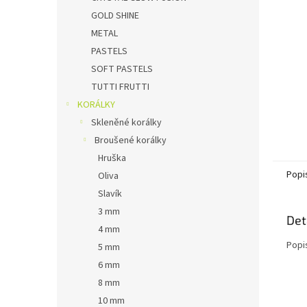
n
GOLD SHINE
e
METAL
l
PASTELS
SOFT PASTELS
TUTTI FRUTTI
KORÁLKY
Skleněné korálky
Broušené korálky
Hruška
Popi
Oliva
Slavík
3 mm
Det
4 mm
Popi
5 mm
6 mm
8 mm
10 mm