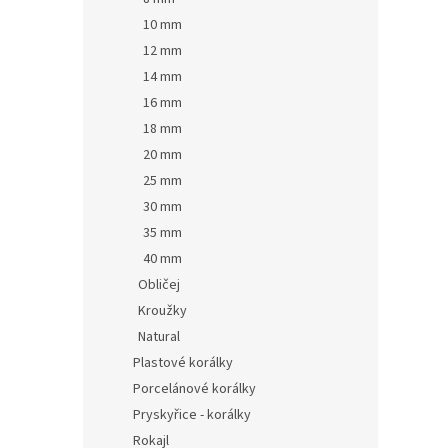
10 mm
12 mm
14 mm
16 mm
18 mm
20 mm
25 mm
30 mm
35 mm
40 mm
Obličej
Kroužky
Natural
Plastové korálky
Porcelánové korálky
Pryskyřice - korálky
Rokajl