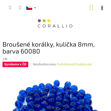
Přejít
NÁKUP
na
obsah
KOŠÍK
Broušené korálky, kulička 8mm,
barva 60080
245
Průměrné
Neohodnoceno
Podrobnosti hodnocení
Vyrobeno v ČR
hodnocení
produktu
je
0,0
z
5
hvězdiček.