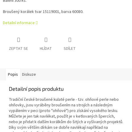
Balení 300 ks.
Broušený korálek tvar
15119001
, barva 60080.
Detailní informace
ZEPTAT SE
HLÍDAT
SDÍLET
Popis
Diskuze
Detailní popis produktu
Tradiční české broušené kulaté perle - tzv. ohňové perle nebo
ohňovky, jsou vyráběny broušením na strojích a následným
vypálením v peci (proto "ohňové") pro získání vysokého lesku.
Můžete je jen tak navlékat, použít je v ketlovaných špercích,
nebo je přidat k dalším korálkům do šitých a vyšívaných projektů.
Díky svým větším dírkám se dobře navlékají například na