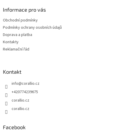
p
a
Informace pro vás
t
Obchodní podmínky
í
Podmínky ochrany osobních údajů
Doprava a platba
Kontakty
Reklamační řád
Kontakt
info
@
corallio.cz
+420774239675
corallio.cz
corallio.cz
Facebook