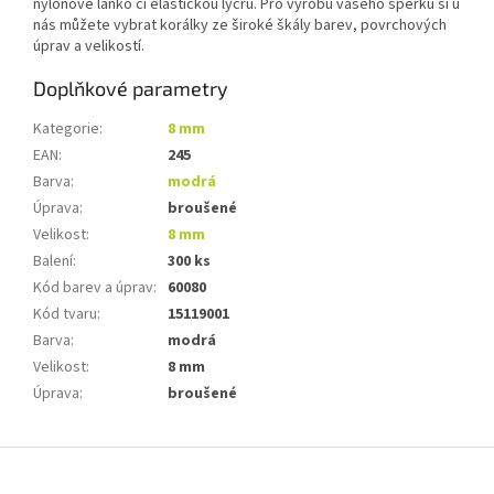
nylonové lanko či elastickou lycru. Pro výrobu vašeho šperku si u
nás můžete vybrat korálky ze široké škály barev, povrchových
úprav a velikostí.
Doplňkové parametry
Kategorie
:
8 mm
EAN
:
245
Barva
:
modrá
Úprava
:
broušené
Velikost
:
8 mm
Balení
:
300 ks
Kód barev a úprav
:
60080
Kód tvaru
:
15119001
Barva
:
modrá
Velikost
:
8 mm
Úprava
:
broušené
Z
á