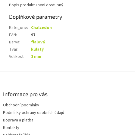
Popis produktu není dostupný
Doplňkové parametry
Kategorie
:
Chalcedon
EAN
:
97
Barva
:
fialová
Tvar
:
kulatý
Velikost
:
8 mm
Z
á
p
a
Informace pro vás
t
Obchodní podmínky
í
Podmínky ochrany osobních údajů
Doprava a platba
Kontakty