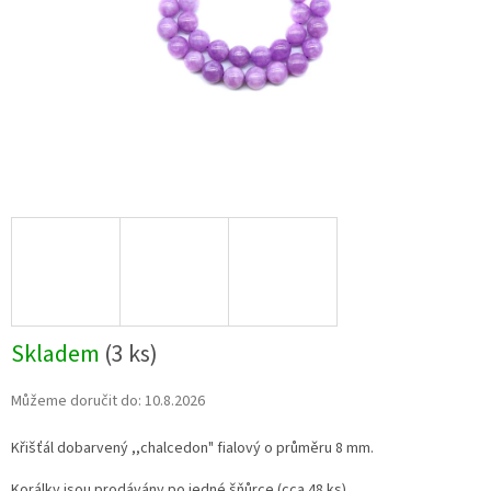
Skladem
(3 ks)
Můžeme doručit do:
10.8.2026
Křišťál dobarvený ,,chalcedon" fialový o průměru 8 mm.
Korálky jsou prodávány po jedné šňůrce (cca 48 ks).