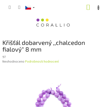
Přejít
NÁKUP
na
obsah
KOŠÍK
Křišťál dobarvený ,,chalcedon
fialový" 8 mm
97
Průměrné
Neohodnoceno
Podrobnosti hodnocení
hodnocení
produktu
je
0,0
z
5
hvězdiček.