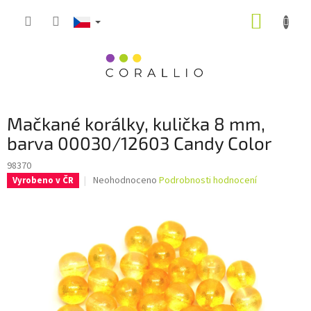
Přejít
NÁKUP
na
obsah
KOŠÍK
Mačkané korálky, kulička 8 mm,
barva 00030/12603 Candy Color
98370
Průměrné
Neohodnoceno
Podrobnosti hodnocení
Vyrobeno v ČR
hodnocení
produktu
je
0,0
z
5
hvězdiček.