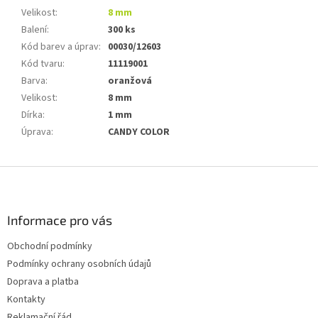
Velikost
:
8 mm
Balení
:
300 ks
Kód barev a úprav
:
00030/12603
Kód tvaru
:
11119001
Barva
:
oranžová
Velikost
:
8 mm
Dírka
:
1 mm
Úprava
:
CANDY COLOR
Z
á
p
a
Informace pro vás
t
Obchodní podmínky
í
Podmínky ochrany osobních údajů
Doprava a platba
Kontakty
Reklamační řád