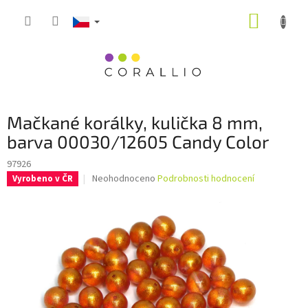
Přejít
NÁKUP
na
obsah
KOŠÍK
Mačkané korálky, kulička 8 mm,
barva 00030/12605 Candy Color
97926
Průměrné
Neohodnoceno
Podrobnosti hodnocení
Vyrobeno v ČR
hodnocení
produktu
je
0,0
z
5
hvězdiček.