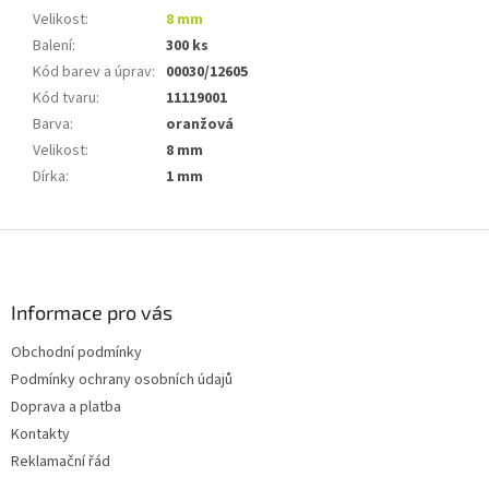
Velikost
:
8 mm
Balení
:
300 ks
Kód barev a úprav
:
00030/12605
Kód tvaru
:
11119001
Barva
:
oranžová
Velikost
:
8 mm
Dírka
:
1 mm
Z
á
p
a
Informace pro vás
t
Obchodní podmínky
í
Podmínky ochrany osobních údajů
Doprava a platba
Kontakty
Reklamační řád