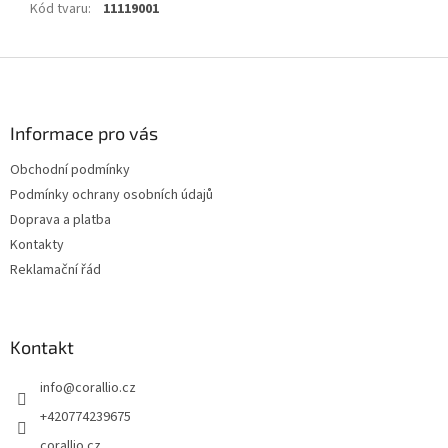
Kód tvaru
:
11119001
Z
á
p
a
Informace pro vás
t
Obchodní podmínky
í
Podmínky ochrany osobních údajů
Doprava a platba
Kontakty
Reklamační řád
Kontakt
info
@
corallio.cz
+420774239675
corallio.cz