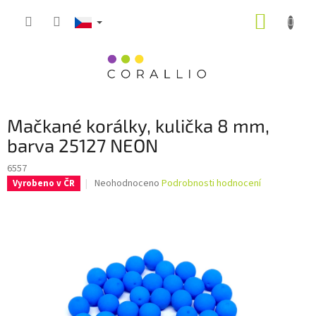
Přejít
NÁKUP
na
obsah
KOŠÍK
Mačkané korálky, kulička 8 mm,
barva 25127 NEON
6557
Průměrné
Neohodnoceno
Podrobnosti hodnocení
Vyrobeno v ČR
hodnocení
produktu
je
0,0
z
5
hvězdiček.