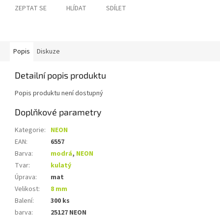
ZEPTAT SE
HLÍDAT
SDÍLET
Popis
Diskuze
Detailní popis produktu
Popis produktu není dostupný
Doplňkové parametry
Kategorie
:
NEON
EAN
:
6557
Barva
:
modrá
,
NEON
Tvar
:
kulatý
Úprava
:
mat
Velikost
:
8 mm
Balení
:
300 ks
barva
:
25127 NEON