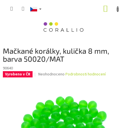
Přejít
NÁKUP
na
obsah
KOŠÍK
Mačkané korálky, kulička 8 mm,
barva 50020/MAT
90640
Průměrné
Neohodnoceno
Podrobnosti hodnocení
Vyrobeno v ČR
hodnocení
produktu
je
0,0
z
5
hvězdiček.