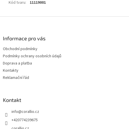
Kód tvaru
:
11119001
Z
á
p
a
Informace pro vás
t
Obchodní podmínky
í
Podmínky ochrany osobních údajů
Doprava a platba
Kontakty
Reklamační řád
Kontakt
info
@
corallio.cz
+420774239675
corallio.cz