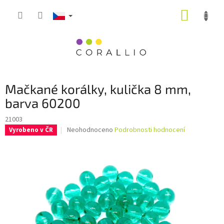
Přejít
NÁKUP
na
obsah
KOŠÍK
Mačkané korálky, kulička 8 mm,
barva 60200
21003
Průměrné
Neohodnoceno
Podrobnosti hodnocení
Vyrobeno v ČR
hodnocení
produktu
je
0,0
z
5
hvězdiček.