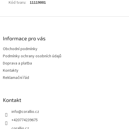
Kód tvaru
:
11119001
Z
á
p
a
Informace pro vás
t
Obchodní podmínky
í
Podmínky ochrany osobních údajů
Doprava a platba
Kontakty
Reklamační řád
Kontakt
info
@
corallio.cz
+420774239675
corallio.cz