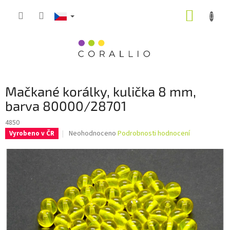
Přejít
NÁKUP
na
obsah
KOŠÍK
Mačkané korálky, kulička 8 mm,
barva 80000/28701
4850
Průměrné
Neohodnoceno
Podrobnosti hodnocení
Vyrobeno v ČR
hodnocení
produktu
je
0,0
z
5
hvězdiček.