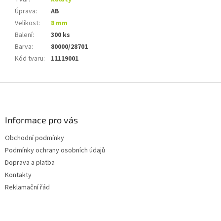
Úprava
:
AB
Velikost
:
8 mm
Balení
:
300 ks
Barva
:
80000/28701
Kód tvaru
:
11119001
Z
á
p
a
Informace pro vás
t
Obchodní podmínky
í
Podmínky ochrany osobních údajů
Doprava a platba
Kontakty
Reklamační řád