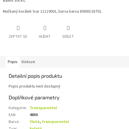
Balení 300 ks.
Mačkaný korálek tvar 11119001, barva barva 80000/28701.
ZEPTAT SE
HLÍDAT
SDÍLET
Popis
Diskuze
Detailní popis produktu
Popis produktu není dostupný
Doplňkové parametry
Kategorie
:
Transparentní
EAN
:
4850
Barva
:
žlutá
,
transparentní
Tvar
:
kulatý